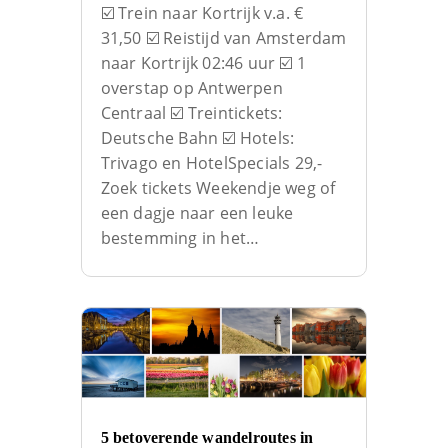
☑️ Trein naar Kortrijk v.a. €
31,50 ☑️ Reistijd van Amsterdam
naar Kortrijk 02:46 uur ☑️ 1
overstap op Antwerpen
Centraal ☑️ Treintickets:
Deutsche Bahn ☑️ Hotels:
Trivago en HotelSpecials 29,-
Zoek tickets Weekendje weg of
een dagje naar een leuke
bestemming in het…
5 betoverende wandelroutes in