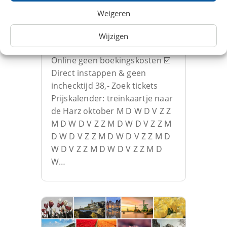
Weigeren
Trein naar de Harz, Duitsland
Wijzigen
☑️ Treintickets v.a. € 38,- ☑️
Online geen boekingskosten ☑️
Direct instappen & geen
inchecktijd 38,- Zoek tickets
Prijskalender: treinkaartje naar
de Harz oktober M D W D V Z Z
M D W D V Z Z M D W D V Z Z M
D W D V Z Z M D W D V Z Z M D
W D V Z Z M D W D V Z Z M D
W…