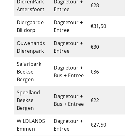
DierenPark
Dagretour +
€28
Amersfoort
Entree
Diergaarde
Dagretour +
€31,50
Blijdorp
Entree
Ouwehands
Dagretour +
€30
Dierenpark
Entree
Safaripark
Dagretour +
Beekse
€36
Bus + Entree
Bergen
Speelland
Dagretour +
Beekse
€22
Bus + Entree
Bergen
WILDLANDS
Dagretour +
€27,50
Emmen
Entree