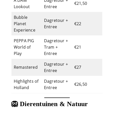
A'DAM
Dagretour +
€21,50
Lookout
Entree
Bubble
Dagretour +
Planet
€22
Entree
Experience
PEPPA PIG
Dagretour +
World of
Tram +
€21
Play
Entree
Dagretour +
Remastered
€27
Entree
Highlights of
Dagretour +
€26,50
Holland
Entree
🦁 Dierentuinen & Natuur