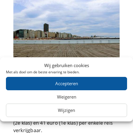
Wij gebruiken cookies
Met als doel om de beste ervaring te bieden.
FAQ: Oostende
Accepteren
Wat is de prijs van een treinkaartje
Weigeren
naar Oostende?
Wijzigen
Treintickets naar Oostende zijn vanaf 29 euro
(2e klas) en 41 euro (1e klas) per enkele reis
verkrijgbaar.