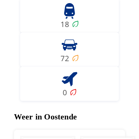
18
72
0
Weer in Oostende