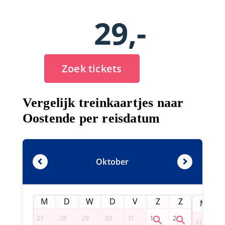
29,-
Zoek tickets
Vergelijk treinkaartjes naar
Oostende per reisdatum
Oktober
M
D
W
D
V
Z
Z
M