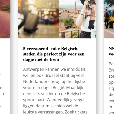
5 verrassend leuke Belgische
NS
steden die perfect zijn voor een
vo
dagje met de trein
Be
Antwerpen kennen we inmiddels
Br
r
wel en ook Brussel staat bij veel
zo
Nederlanders hoog op het lijstje
op
et
voor een dagje België. Maar kijk
zi
een
eens iets verder op de Belgische
di
spoorkaart. Want eerlijk gezegd
ev
p
liggen daar misschien wel de
en
leukste verrassingen. Zoek tickets
ve