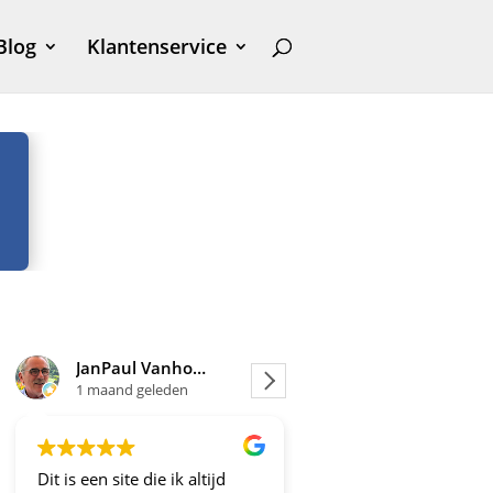
Blog
Klantenservice
JanPaul Vanhoven
Joosje
1 maand geleden
1 maand geleden
Dit is een site die ik altijd
Altijd fijne en betrou