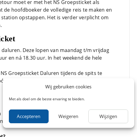
retour moet er met het NS Groepsticket als
nt de hoofdboeker de volledige reis te maken en
station opstappen. Het is verder verplicht om
.
icket
de daluren. Deze lopen van maandag t/m vrijdag
 uur en ná 18.30 uur. In het weekend de hele
NS Groepsticket Daluren tijdens de spits te
ór de spits is begonnen, zoals dit wel bij
NS
Wij gebruiken cookies
Met als doel om de beste ervaring te bieden.
 met de NS Groepstickets en ga goed
Accepteren
Weigeren
Wijzigen
 vraag? Bekijk de veelgestelde vragen m.b.t. de
et?