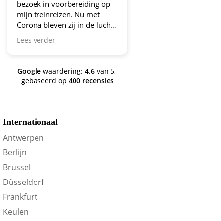
bezoek in voorbereiding op
aanbiedingen!
mijn treinreizen. Nu met
Corona bleven zij in de lucht.
Bravo en ga zo door! En nu
Lees verder
zijn we een aantal jaren
verder en nog steeds is dit de
site om je te oriënteren op
Google
waardering:
4.6
van 5,
trein-voordeel!
gebaseerd op
400 recensies
Internationaal
Antwerpen
Berlijn
Brussel
Düsseldorf
Frankfurt
Keulen