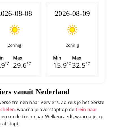
2026-08-08
2026-08-09
Zonnig
Zonnig
in
Max
Min
Max
.9
29.6
15.9
32.5
°C
°C
°C
°C
iers vanuit Nederland
erse treinen naar Verviers. Zo reis je het eerste
echelen
, waarna je overstapt op de
trein naar
ppen op de trein naar Welkenraedt, waarna je op
ral stapt.