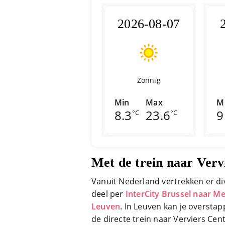
2026-08-07
Zonnig
Min
Max
M
8.3
23.6
9
°C
°C
Met de trein naar Verv
Vanuit Nederland vertrekken er div
deel per
InterCity Brussel naar M
Leuven
. In Leuven kan je oversta
de directe trein naar Verviers Cent