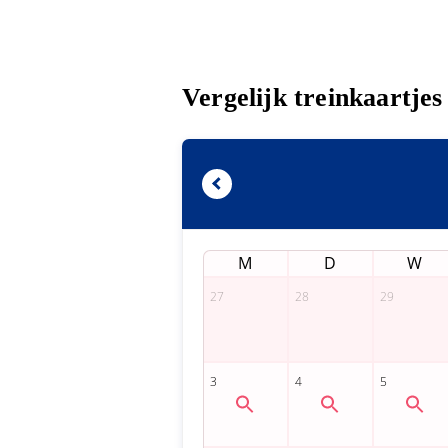
Vergelijk treinkaartje
M
D
W