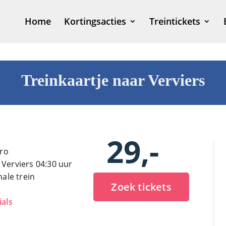
Home
Kortingsacties
Treintickets
Treinkaartje naar Verviers
29,-
uro
 Verviers 04:30 uur
nale trein
Zoek tickets
ials