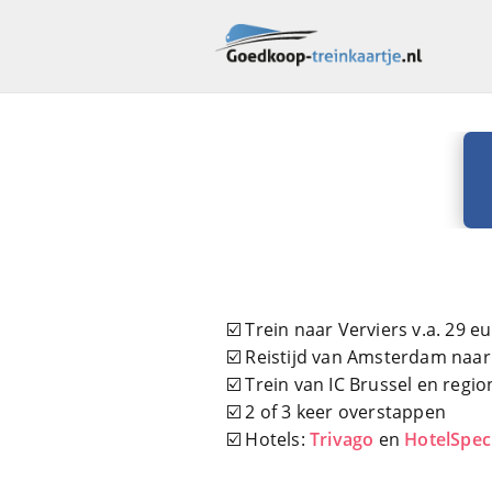
☑️ Trein naar Verviers v.a. 29 e
☑️ Reistijd van Amsterdam naar
☑️ Trein van IC Brussel en regio
☑️ 2 of 3 keer overstappen
☑️ Hotels:
Trivago
en
HotelSpec