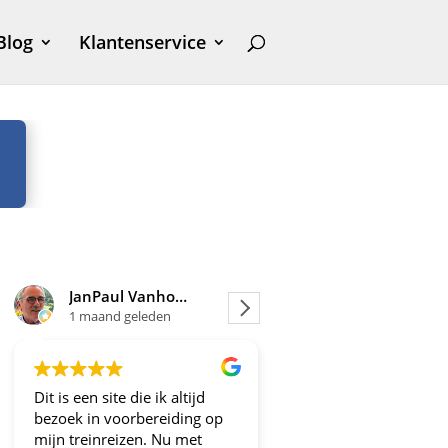
Blog
Klantenservice
JanPaul Vanhoven
Joosje
1 maand geleden
1 maand geleden
Dit is een site die ik altijd
Altijd fijne en betrou
bezoek in voorbereiding op
aanbiedingen!
mijn treinreizen. Nu met