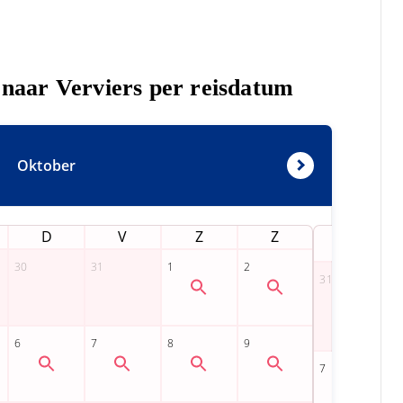
s naar Verviers per reisdatum
Oktober
D
V
Z
Z
M