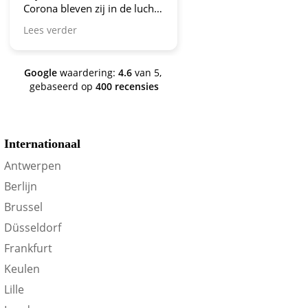
Corona bleven zij in de lucht.
Bravo en ga zo door! En nu
Lees verder
zijn we een aantal jaren
verder en nog steeds is dit de
site om je te oriënteren op
Google
waardering:
4.6
van 5,
trein-voordeel!
gebaseerd op
400 recensies
Internationaal
Antwerpen
D
W
D
V
Z
Berlijn
Brussel
Düsseldorf
Frankfurt
Keulen
Lille