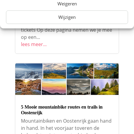
prachtige architectuur. Een treinreis
Weigeren
naar Wenen is een ontspannen en
milieuvriendelijke manier om deze
Wijzigen
betoverende stad te verkennen Zoek
tickets Op deze pagina nemen we je mee
op een...
lees meer...
5 Mooie mountainbike routes en trails in
Oostenrijk
Mountainbiken en Oostenrijk gaan hand
in hand. In het voorjaar toveren de