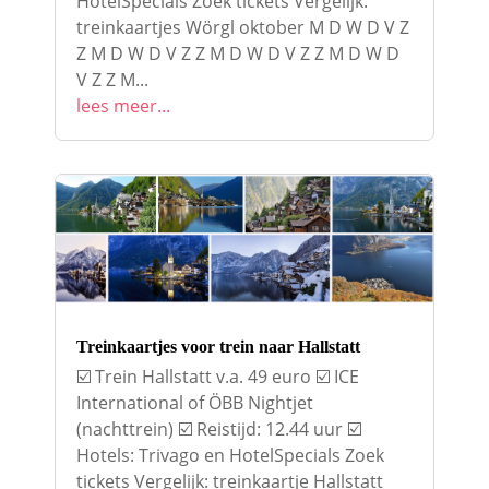
HotelSpecials Zoek tickets Vergelijk:
treinkaartjes Wörgl oktober M D W D V Z
Z M D W D V Z Z M D W D V Z Z M D W D
V Z Z M...
lees meer...
Treinkaartjes voor trein naar Hallstatt
☑️ Trein Hallstatt v.a. 49 euro ☑️ ICE
International of ÖBB Nightjet
(nachttrein) ☑️ Reistijd: 12.44 uur ☑️
Hotels: Trivago en HotelSpecials Zoek
tickets Vergelijk: treinkaartje Hallstatt