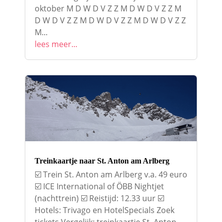
oktober M D W D V Z Z M D W D V Z Z M
D W D V Z Z M D W D V Z Z M D W D V Z Z
M...
lees meer...
Treinkaartje naar St. Anton am Arlberg
☑️ Trein St. Anton am Arlberg v.a. 49 euro
☑️ ICE International of ÖBB Nightjet
(nachttrein) ☑️ Reistijd: 12.33 uur ☑️
Hotels: Trivago en HotelSpecials Zoek