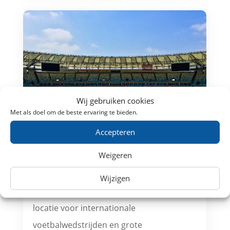
Wij gebruiken cookies
Met als doel om de beste ervaring te bieden.
Accepteren
Trein naar voetbalstadion Ernst Happel
Weigeren
Stadion in Wenen
Het Ernst Happel Stadion is het grootste
Wijzigen
stadion van Oostenrijk en een belangrijke
locatie voor internationale
voetbalwedstrijden en grote