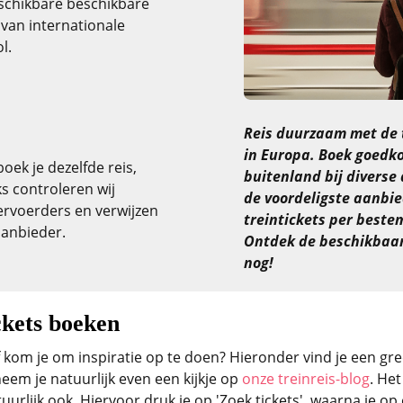
schikbare beschikbare
n van internationale
l.
Reis duurzaam met de 
in Europa. Boek goedko
oek je dezelfde reis,
buitenland bij diverse
ks controleren wij
de voordeligste aanbie
vervoerders en verwijzen
treintickets per beste
aanbieder.
Ontdek de beschikbaar
nog!
ckets boeken
 kom je om inspiratie op te doen? Hieronder vind je een gre
em je natuurlijk even een kijkje op
onze treinreis-blog
. He
atuurlijk ook. Hiervoor druk je op 'Zoek tickets', waarna je 