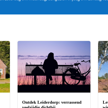
Ontdek Leiderdorp: verrassend
Le
veelzijdig dichtbij
wi