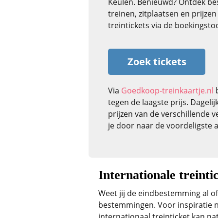
Keulen. Benieuwd? Ontdek be
treinen, zitplaatsen en prijze
treintickets via de boekingstoo
Zoek tickets
Via
Goedkoop-treinkaartje.nl
b
tegen de laagste prijs. Dagelij
prijzen van de verschillende 
je door naar de voordeligste 
Internationale treinti
Weet jij de eindbestemming al of
bestemmingen. Voor inspiratie ne
internationaal treinticket kan n