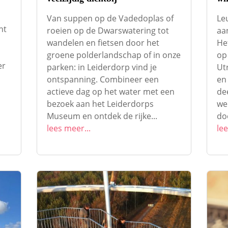
Van suppen op de Vadedoplas of
Le
ht
roeien op de Dwarswatering tot
aa
wandelen en fietsen door het
He
groene polderlandschap of in onze
op
er
parken: in Leiderdorp vind je
Ut
u
ontspanning. Combineer een
en 
actieve dag op het water met een
dee
bezoek aan het Leiderdorps
we
Museum en ontdek de rijke...
doo
lees meer...
lee