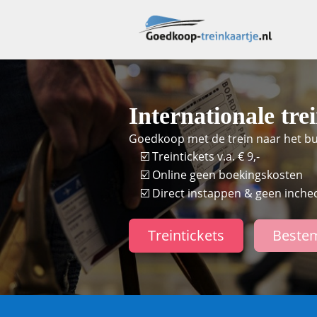
Internationale trei
Goedkoop met de trein naar het bui
☑️ Treintickets v.a. € 9,-
☑️ Online geen boekingskosten
☑️ Direct instappen & geen inchec
Treintickets
Beste