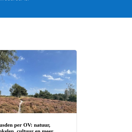
usden per OV: natuur,
nkelen, cultuur en meer