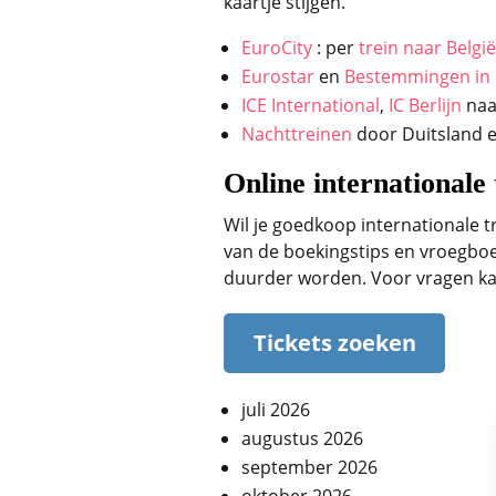
kaartje stijgen.
EuroCity
: per
trein naar België
Eurostar
en
Bestemmingen in 
ICE International
,
IC Berlijn
na
Nachttreinen
door Duitsland e
Online internationale 
Wil je goedkoop internationale t
van de boekingstips en vroegboe
duurder worden. Voor vragen kan 
Tickets zoeken
juli 2026
augustus 2026
september 2026
oktober 2026