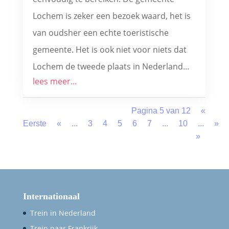
Lochem is zeker een bezoek waard, het is
van oudsher een echte toeristische
gemeente. Het is ook niet voor niets dat
Lochem de tweede plaats in Nederland...
lees meer...
Pagina 5 van 12
«
Eerste
«
...
3
4
5
6
7
...
10
...
»
»
Internationaal
Trein in Nederland
Trein naar Frankrijk