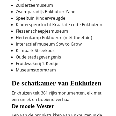
Zuiderzeemuseum
Zwemparadijs Enkhuizer Zand
Speeltuin Kindervreugde
Kinderspeurtocht Kraak de code Enkhuizen
Flessenscheepjesmuseum
Hertenkamp Enkhuizen (mét theetuin)
Interactief museum Sow to Grow
Klimpark Streekbos
Oude stadsgevangenis
Fruitkwekerij ‘t Keetje
Museumstoomtram
De schatkamer van Enkhuizen
Enkhuizen telt 361 rijksmonumenten, elk met
een uniek en boeiend verhaal.
De mooie Wester
Een van de pronkstukken van Enkhuizen is de