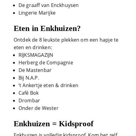
De graaff van Enckhuysen
Lingerie Marijke
Eten in Enkhuizen?
Ontdek de 8 leukste plekken om een hapje te
eten en drinken:
RIJKSMAGAZIJN
Herberg de Compagnie
De Mastenbar
Bij N.A.P.
‘t Ankertje eten & drinken
Café Bok
Drombar
Onder de Wester
Enkhuizen = Kidsproof
Enkhuizen is volledig kidsproof. Kom het zelf