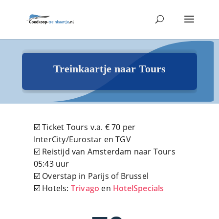
Treinkaartje naar Tours
☑️ Ticket Tours v.a. € 70 per
InterCity/Eurostar en TGV
☑️ Reistijd van Amsterdam naar Tours
05:43 uur
☑️ Overstap in Parijs of Brussel
☑️ Hotels:
Trivago
en
HotelSpecials