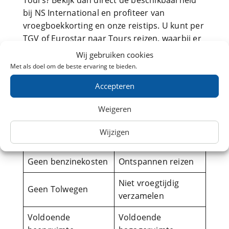
Tours? Bekijk dan direct de beschikbaarheid
bij NS International en profiteer van
vroegboekkorting en onze reistips. U kunt per
TGV of Eurostar naar Tours reizen, waarbij er
een verschil in traject, service, comfort en
Wij gebruiken cookies
tussenstations is. Dit resulteert uiteindelijk in
Met als doel om de beste ervaring te bieden.
verschillende tarieven en reistijden. Voer uw
Accepteren
reisgegevens in en bereken het verschil
tussen de treinreis per TGV of Eurostar naar
Weigeren
Tours.
Wijzigen
Treinreis naar Tours
Geen benzinekosten
Ontspannen reizen
Niet vroegtijdig
Geen Tolwegen
verzamelen
Voldoende
Voldoende