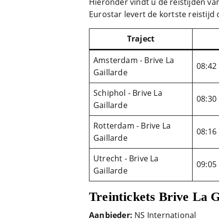
Hieronder vindt u de reistijden va
Eurostar levert de kortste reistijd
Traject
Amsterdam - Brive La
08:42
Gaillarde
Schiphol - Brive La
08:30
Gaillarde
Rotterdam - Brive La
08:16
Gaillarde
Utrecht - Brive La
09:05
Gaillarde
Treintickets Brive La G
Aanbieder:
NS International