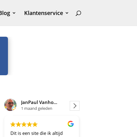
Blog
Klantenservice
JanPaul Vanhoven
Joosje
1 maand geleden
1 maand geleden
Dit is een site die ik altijd
Altijd fijne en betrou