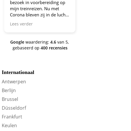
bezoek in voorbereiding op
aanbiedingen!
mijn treinreizen. Nu met
Corona bleven zij in de lucht.
Bravo en ga zo door! En nu
Lees verder
zijn we een aantal jaren
verder en nog steeds is dit de
site om je te oriënteren op
Google
waardering:
4.6
van 5,
trein-voordeel!
gebaseerd op
400 recensies
Internationaal
Antwerpen
Berlijn
Brussel
Düsseldorf
D
W
D
V
Z
Frankfurt
Keulen