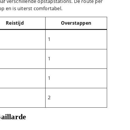
naf verschillende opstapstations. De route per
 op en is uiterst comfortabel.
Reistijd
Overstappen
1
1
1
2
aillarde