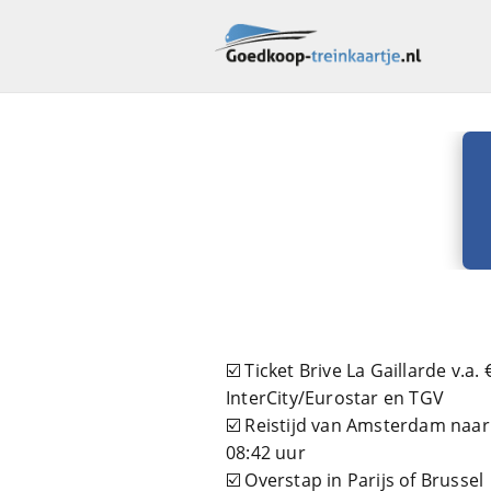
☑️ Ticket Brive La Gaillarde v.a. 
InterCity/Eurostar en TGV
☑️ Reistijd van Amsterdam naar 
08:42 uur
☑️ Overstap in Parijs of Brussel