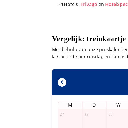
☑️ Hotels:
Trivago
en
HotelSpec
Vergelijk: treinkaartje
Met behulp van onze prijskalender v
la Gaillarde per reisdag en kan je 
M
D
W