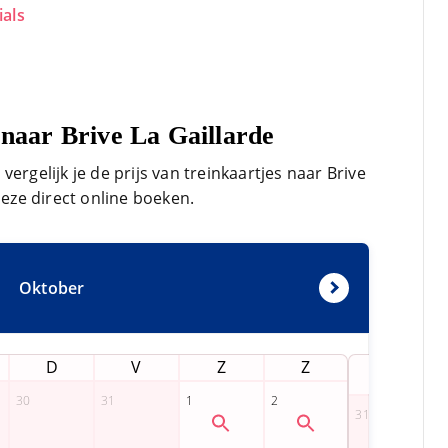
ials
 naar Brive La Gaillarde
ergelijk je de prijs van treinkaartjes naar Brive
deze direct online boeken.
Oktober
D
V
Z
Z
M