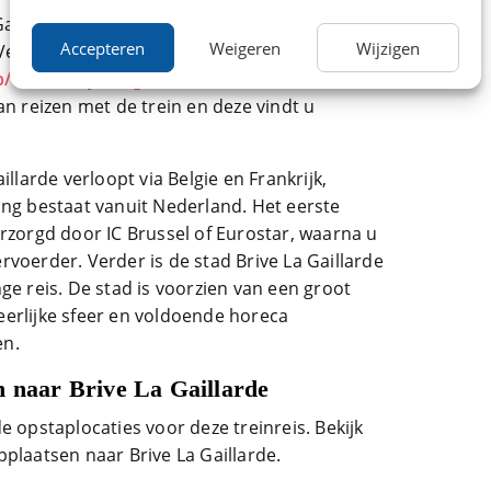
 Gaillarde bent u van alle gemakken voorzien en
Accepteren
Weigeren
Wijzigen
. Vervolgens komt u uitgerust aan op uw
ip/weekendje weg
direct van start. Daarnaast
an reizen met de trein en deze vindt u
illarde verloopt via Belgie en Frankrijk,
ing bestaat vanuit Nederland. Het eerste
erzorgd door IC Brussel of Eurostar, waarna u
voerder. Verder is de stad Brive La Gaillarde
ge reis. De stad is voorzien van een groot
erlijke sfeer en voldoende horeca
en.
n naar Brive La Gaillarde
e opstaplocaties voor deze treinreis. Bekijk
plaatsen naar Brive La Gaillarde.