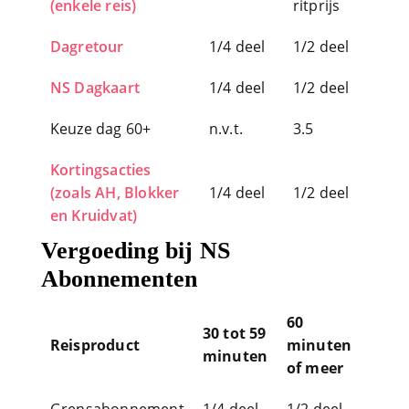
Keuze dag 60+
n.v.t.
3.5
Kortingsacties
(zoals AH, Blokker
1/4 deel
1/2 deel
en Kruidvat)
Vergoeding bij NS
Abonnementen
60
30 tot 59
Reisproduct
minuten
minuten
of meer
Grensabonnement
1/4 deel
1/2 deel
Jaar Traject/Grens
1/500
1/250
abonnement
deel
deel
OV
1/500
1/250