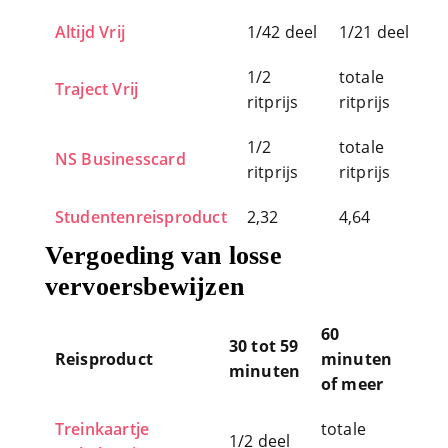
1/2
totale
NS Businesscard
ritprijs
ritprijs
Studentenreisproduct
2,32
4,64
Vergoeding van losse
vervoersbewijzen
60
30 tot 59
Reisproduct
minuten
minuten
of meer
Treinkaartje
totale
1/2 deel
(enkele reis)
ritprijs
Dagretour
1/4 deel
1/2 deel
NS Dagkaart
1/4 deel
1/2 deel