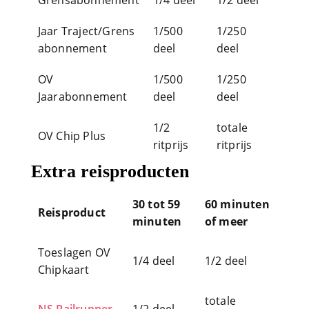
Jaarabonnement
deel
deel
1/2
totale
OV Chip Plus
ritprijs
ritprijs
Extra reisproducten
30 tot 59
60 minuten
Reisproduct
minuten
of meer
Toeslagen OV
1/4 deel
1/2 deel
Chipkaart
totale
NS Railrunner
1/2 deel
bedrag
Dagkaart
1/4 deel
1/2 deel
Hond