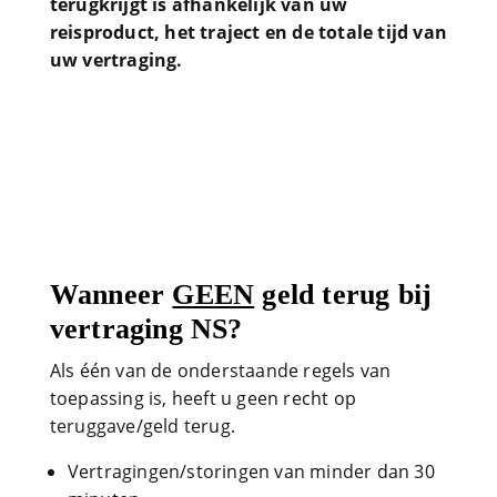
terugkrijgt is afhankelijk van uw
reisproduct, het traject en de totale tijd van
uw vertraging.
Wanneer
GEEN
geld terug bij
vertraging NS?
Als één van de onderstaande regels van
toepassing is, heeft u geen recht op
teruggave/geld terug.
Vertragingen/storingen van minder dan 30
minuten.
Vergoedingen minder dan € 2,30.
Bij vertragingen die vooraf aangekondigd
zijn middels de reisplanner/geplande
werkzaamheden.