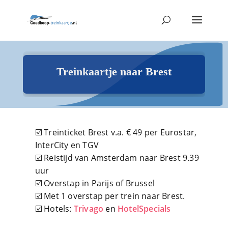
Treinkaartje naar Brest
☑️ Treinticket Brest v.a. € 49 per Eurostar,
InterCity en TGV
☑️ Reistijd van Amsterdam naar Brest 9.39
uur
☑️ Overstap in Parijs of Brussel
☑️ Met 1 overstap per trein naar Brest.
☑️ Hotels:
Trivago
en
HotelSpecials