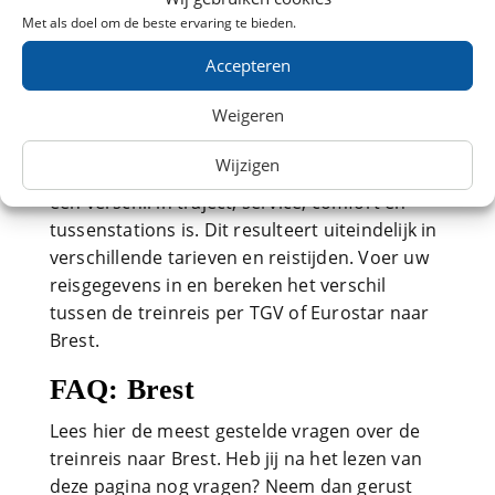
TGV of Eurostar naar Brest
Met als doel om de beste ervaring te bieden.
Goedkoop met de TGV of Eurostar naar
Accepteren
Brest? Bekijk dan direct de beschikbaarheid bij
Weigeren
NS International en profiteer van
vroegboekkorting en onze reistips. U kunt per
Wijzigen
TGV of Eurostar naar Brest reizen, waarbij er
een verschil in traject, service, comfort en
tussenstations is. Dit resulteert uiteindelijk in
verschillende tarieven en reistijden. Voer uw
reisgegevens in en bereken het verschil
tussen de treinreis per TGV of Eurostar naar
Brest.
FAQ: Brest
Lees hier de meest gestelde vragen over de
treinreis naar Brest. Heb jij na het lezen van
deze pagina nog vragen? Neem dan gerust