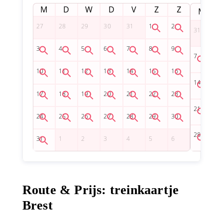
M
D
W
D
V
Z
Z
M
Route & Prijs: treinkaartje
Brest