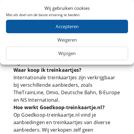
FAQ: Tignes
Wij gebruiken cookies
Met als doel om de beste ervaring te bieden.
Lees hier de meest gestelde vragen over de
treinreis naar Tignes. Heb jij na het lezen van
Accepteren
deze pagina nog vragen? Neem dan gerust
contact met ons op. Voor een klacht of
Weigeren
probleem kan je het beste direct contact
Wijzigen
opnemen met aanbieder van treintickets naar
Tignes.
Waar koop ik treinkaartjes?
Internationale treinkaartjes zijn verkrijgbaar
bij verschillende aanbieders, zoals
TheTrainLine, Omio, Deutsche Bahn, B-Europe
en NS International.
Hoe werkt Goedkoop-treinkaartje.nl?
Op Goedkoop-treinkaartje.nl vind je
aanbiedingen en treinkaartjes van diverse
aanbieders. Wij verkopen zelf geen