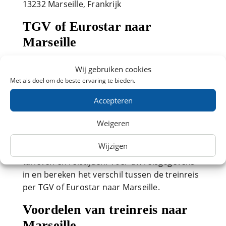
13232 Marseille, Frankrijk
TGV of Eurostar naar
Marseille
Goedkoop met de TGV of Eurostar naar
Wij gebruiken cookies
Marseille? Bekijk dan direct de
Met als doel om de beste ervaring te bieden.
beschikbaarheid bij NS International en
profiteer van vroegboekkorting en onze
Accepteren
reistips. U kunt per TGV of Eurostar naar
Weigeren
Marseille reizen, waarbij er een verschil in
traject, service, comfort en tussenstations is.
Wijzigen
Dit resulteert uiteindelijk in verschillende
tarieven en reistijden. Voer uw reisgegevens
in en bereken het verschil tussen de treinreis
per TGV of Eurostar naar Marseille.
Voordelen van treinreis naar
Marseille