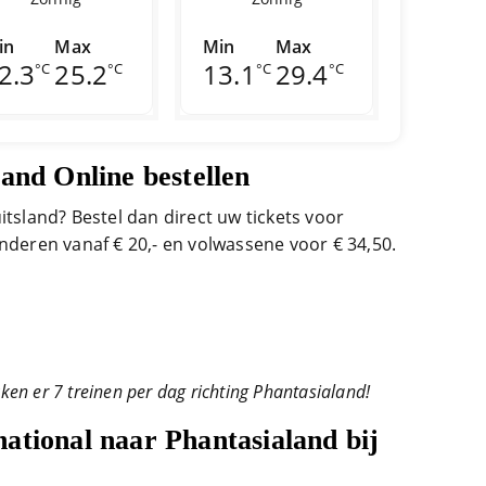
in
Max
Min
Max
2.3
25.2
13.1
29.4
°C
°C
°C
°C
and Online bestellen
itsland? Bestel dan direct uw tickets voor
nderen vanaf € 20,- en volwassene voor € 34,50.
kken er 7 treinen per dag richting Phantasialand!
ational naar Phantasialand bij