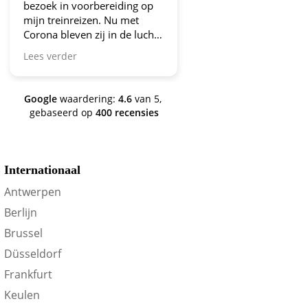
oek in voorbereiding op
aanbiedingen!
n treinreizen. Nu met
ona bleven zij in de lucht.
vo en ga zo door! En nu
s verder
n we een aantal jaren
der en nog steeds is dit de
e om je te oriënteren op
Google
waardering:
4.6
van 5,
in-voordeel!
gebaseerd op
400 recensies
Internationaal
Antwerpen
W
D
V
Z
Z
Berlijn
Brussel
Düsseldorf
Frankfurt
Keulen