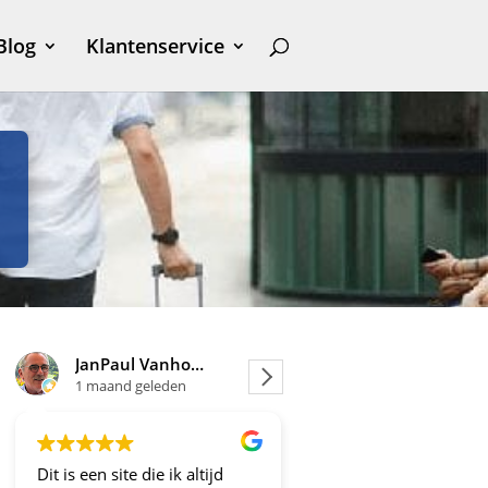
Blog
Klantenservice
JanPaul Vanhoven
Joosje
1 maand geleden
1 maand geleden
is een site die ik altijd
Altijd fijne en betrouwbare