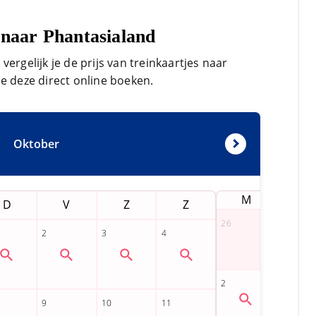
bez
mij
e naar Phantasialand
Cor
Bra
Lee
ergelijk je de prijs van treinkaartjes naar
zij
e deze direct online boeken.
ver
sit
tre
Oktober
M
D
D
V
Z
Z