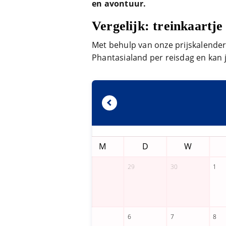
en avontuur.
Vergelijk: treinkaartj
Met behulp van onze prijskalender v
Phantasialand per reisdag en kan j
Z
Z
M
D
W