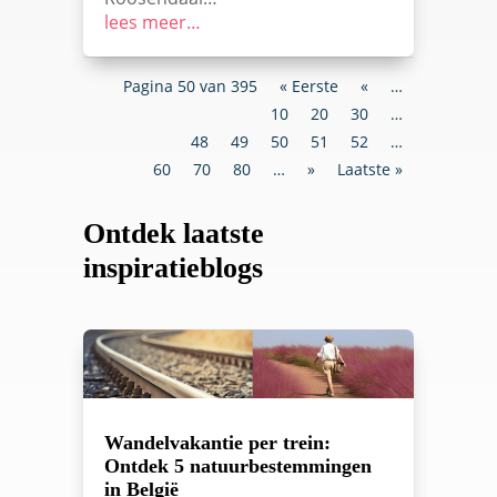
lees meer…
Pagina 50 van 395
« Eerste
«
…
10
20
30
…
48
49
50
51
52
…
60
70
80
…
»
Laatste »
Ontdek laatste
inspiratieblogs
Wandelvakantie per trein:
Ontdek 5 natuurbestemmingen
in België