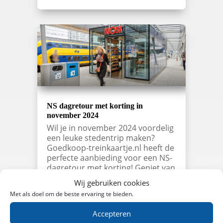
NS dagretour met korting in
november 2024
Wil je in november 2024 voordelig
een leuke stedentrip maken?
Goedkoop-treinkaartje.nl heeft de
perfecte aanbieding voor een NS-
dagretour met korting! Geniet van
een complete dag uit inclusief een
Wij gebruiken cookies
heerlijke lunch bij Kiosk,
Met als doel om de beste ervaring te bieden.
bestaande uit een wrap of
flatbread met een…
Accepteren
lees meer…