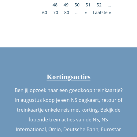
48
49
50
51
52
…
60
70
80
…
»
Laatste »
Kortingsacties
Ben jij opzoek naar een goedkoop treinkaartje?
In augustus koop je een NS dagkaart, retour of
treinkaartje enkele reis met korting. Bekijk de
lopende trein acties van de NS, NS
International, Omio, Deutsche Bahn, Eurostar