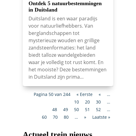
Ontdek 5 natuurbestemmingen
in Duitsland
Duitsland is een waar paradijs
voor natuurliefhebbers. Van
berglandschappen tot
mysterieuze wouden en grillige
zandsteenformaties: het land
biedt talloze wandelgebieden
waar je volledig tot rust komt. En
het mooiste? Deze bestemmingen
in Duitsland zijn prima…
Pagina 50 van 244
« Eerste
«
…
10
20
30
…
48
49
50
51
52
…
60
70
80
…
»
Laatste »
Actueel trein nieuws