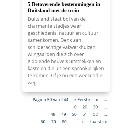
5 Betoverende bestemmingen in
Duitsland met de trein
Duitsland staat bol van de
charmante stadjes waar
geschiedenis, natuur en cultuur
samenkomen. Denk aan
schilderachtige vakwerkhuizen,
wijngaarden die zich over
glooiende heuvels uitstrekken en
kastelen die uit een sprookje lijken
te komen. Of je nu een weekendje
weg…
Pagina 50 van 244
« Eerste
«
…
10
20
30
…
48
49
50
51
52
…
60
70
80
…
»
Laatste »