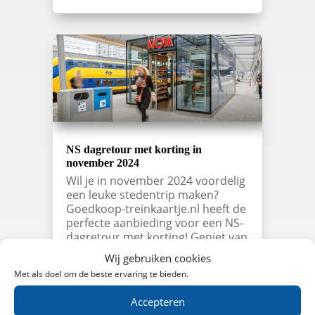
NS dagretour met korting in
november 2024
Wil je in november 2024 voordelig
een leuke stedentrip maken?
Goedkoop-treinkaartje.nl heeft de
perfecte aanbieding voor een NS-
dagretour met korting! Geniet van
een complete dag uit inclusief een
Wij gebruiken cookies
heerlijke lunch bij Kiosk,
Met als doel om de beste ervaring te bieden.
bestaande uit een wrap of
flatbread met een…
Accepteren
lees meer…