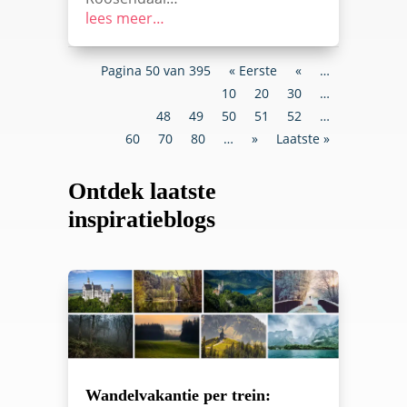
lees meer…
Pagina 50 van 395
« Eerste
«
…
10
20
30
…
48
49
50
51
52
…
60
70
80
…
»
Laatste »
Ontdek laatste
inspiratieblogs
Wandelvakantie per trein: