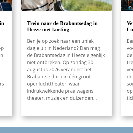
in
Trein naar de Brabantsedag in
Ve
Heeze met korting
Lo
Ben je op zoek naar een uniek
Ee
op
dagje uit in Nederland? Dan mag
vo
en
de Brabantsedag in Heeze eigenlijk
de
niet ontbreken. Op zondag 30
tr
augustus 2026 verandert het
ve
Brabantse dorp in één groot
de
rs
openluchttheater, waar
so
indrukwekkende praalwagens,
op
theater, muziek en duizenden...
tic