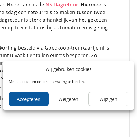
van Nederland is de
NS Dagretour
. Hiermee is
reisdag een retourreis te maken tussen twee
 dagretour is sterk afhankelijk van het gekozen
pen op treinstations bij automaten en is geldig
rting besteld via Goedkoop-treinkaartje.nl is
n kunt u vaak tientallen euro’s besparen. Zo
rs vanaf € 19 aangeboden, waarbij u zelf het
Wij gebruiken cookies
our met korting is trajectgebonden en vaak
eekend de hele dag. Daarnaast is er altijd een
Met als doel om de beste ervaring te bieden.
.
n heeft u voldoende aan een
weekenddagretour
.
Accepteren
Weigeren
Wijzigen
 zaterdag en zondag en vaak verkrijgbaar als