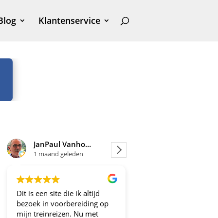
Blog
Klantenservice
JanPaul Vanhoven
Joosje
1 maand geleden
1 maand geleden
Dit is een site die ik altijd
Altijd fijne en betrouw
bezoek in voorbereiding op
aanbiedingen!
mijn treinreizen. Nu met