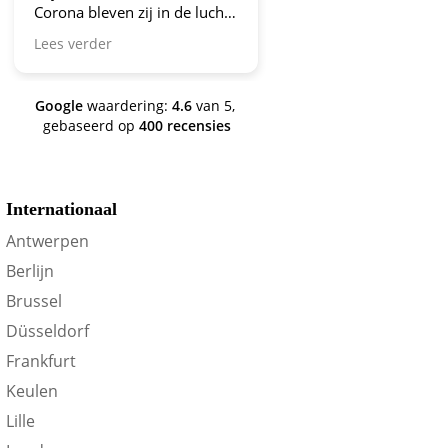
Corona bleven zij in de lucht.
Bravo en ga zo door! En nu
Lees verder
zijn we een aantal jaren
verder en nog steeds is dit de
site om je te oriënteren op
Google
waardering:
4.6
van 5,
trein-voordeel!
gebaseerd op
400 recensies
Internationaal
Antwerpen
Berlijn
Brussel
Düsseldorf
Frankfurt
Keulen
Lille