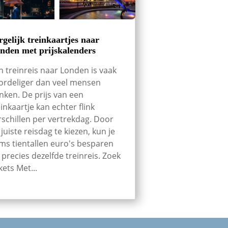
rgelijk treinkaartjes naar
nden met prijskalenders
n treinreis naar Londen is vaak
ordeliger dan veel mensen
nken. De prijs van een
einkaartje kan echter flink
rschillen per vertrekdag. Door
 juiste reisdag te kiezen, kun je
ms tientallen euro's besparen
 precies dezelfde treinreis. Zoek
kets Met...