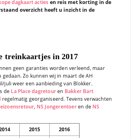
ope dagkaart acties
en reis met korting in de
b
m
staand overzicht heeft u inzicht in de
C
B
L
z
v
s
t
 treinkaartjes in 2017
unnen geen garanties worden verleend, maar
 gedaan. Zo kunnen wij in maart de AH
il/juli weer een aanbieding van Blokker.
ls de
La Place dagretour
en
Bakker Bart
l
regelmatig georganiseerd. Tevens verwachten
eizoensretour
,
NS Jongerentoer
en de
NS
2014
2015
2016