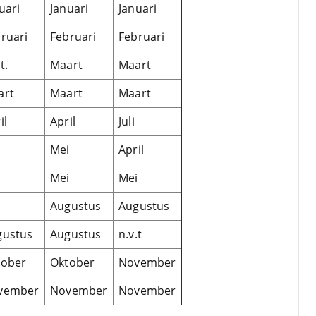
uari
Januari
Januari
ruari
Februari
Februari
t.
Maart
Maart
art
Maart
Maart
il
April
Juli
i
Mei
April
i
Mei
Mei
Augustus
Augustus
gustus
Augustus
n.v.t
tober
Oktober
November
vember
November
November