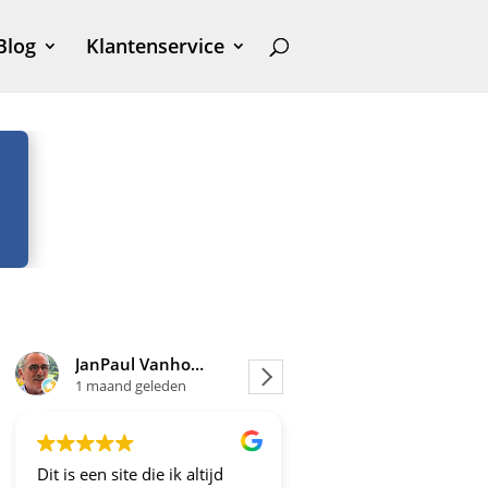
Blog
Klantenservice
JanPaul Vanhoven
Joosje
1 maand geleden
1 maand geleden
it is een site die ik altijd
Altijd fijne en betrouwbare