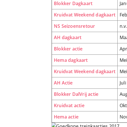
Blokker Dagkaart
Jan
Kruidvat Weekend dagkaart
Feb
NS Seizoensretour
n.v.
AH dagkaart
Ma
Blokker actie
Apr
Hema dagkaart
Me
Kruidvat Weekend dagkaart
Me
AH Actie
Juli
Blokker DalVrij actie
Au
Kruidvat actie
Ok
Hema actie
No