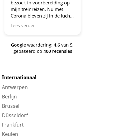
ezoek in voorbereiding op
aanbiedingen!
ijn treinreizen. Nu met
orona bleven zij in de lucht.
ravo en ga zo door! En nu
ees verder
ijn we een aantal jaren
erder en nog steeds is dit de
ite om je te oriënteren op
Google
waardering:
4.6
van 5,
rein-voordeel!
gebaseerd op
400 recensies
Internationaal
Antwerpen
Berlijn
Brussel
Düsseldorf
Frankfurt
Keulen