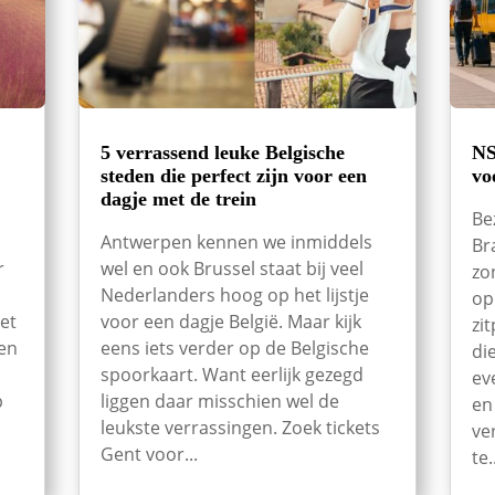
5 verrassend leuke Belgische
NS
steden die perfect zijn voor een
vo
dagje met de trein
Be
Antwerpen kennen we inmiddels
Br
r
wel en ook Brussel staat bij veel
zo
Nederlanders hoog op het lijstje
op
et
voor een dagje België. Maar kijk
zi
een
eens iets verder op de Belgische
di
spoorkaart. Want eerlijk gezegd
ev
p
liggen daar misschien wel de
en
leukste verrassingen. Zoek tickets
ve
Gent voor...
te.