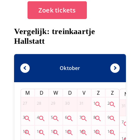
Zoek tickets
Vergelijk: treinkaartje
Hallstatt
Oktober
M
D
W
D
V
Z
Z
M