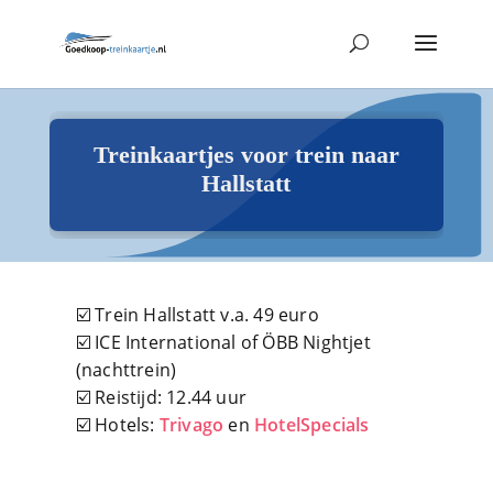
Treinkaartjes voor trein naar
Hallstatt
☑️ Trein Hallstatt v.a. 49 euro
☑️ ICE International of ÖBB Nightjet
(nachttrein)
☑️ Reistijd: 12.44 uur
☑️ Hotels:
Trivago
en
HotelSpecials