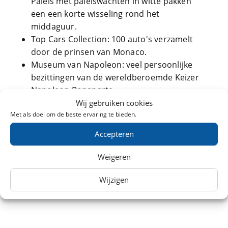
Paleis met paleiswachten in witte pakken
een een korte wisseling rond het
middaguur.
Top Cars Collection: 100 auto's verzamelt
door de prinsen van Monaco.
Museum van Napoleon: veel persoonlijke
bezittingen van de wereldberoemde Keizer
Napoleon Bonaparte
Wij gebruiken cookies
Treinkaartjes voor de trein naar Monaco
Met als doel om de beste ervaring te bieden.
reserveren? Zoek dan tickets via onze website en
Accepteren
ontdek de laagste prijs voor deze treinreis.
Kaartjes zijn online verkrijgbaar bij diverse
Weigeren
aanbieders, zoals NS International, TheTrainLine,
Deutsche Bahn en B-Europe. Voor vragen kunt u
Wijzigen
altijd bij ons terecht.