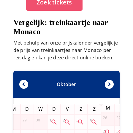
Zoek tickets
Vergelijk: treinkaartje naar
Monaco
Met behulp van onze prijskalender vergelijk je
de prijs van treinkaartjes naar Monaco per
reisdag en kan je deze direct online boeken.
Oktober
M
D
Z
M
D
W
D
V
Z
Z