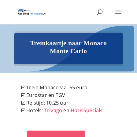
Treinkaartje naar Monaco
Monte Carlo
☑️ Trein Monaco v.a. 65 euro
☑️ Eurostar en TGV
☑️ Reistijd: 10.25 uur
☑️ Hotels:
Trivago
en
HotelSpecials