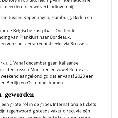
 DB fors in op uitbreiding van internationale
r meerdere nieuwe verbindingen bij:
e trein tussen Kopenhagen, Hamburg, Berlijn en
naar de Belgische kustplaats Oostende.
nding van Frankfurt naar Bordeaux.
en voor het eerst rechtstreeks via Brussels
werk uit. Vanaf december gaan Italiaanse
n rijden tussen München en zowel Rome als
 weekend aangekondigd dat er vanaf 2028 een
sen Berlijn en Oslo moet komen.
er geworden
een grote rol in de groei. Internationale tickets
ijn tegenwoordig steeds vaker direct via één
en reizigers eenvoudiger tickets kopen voor