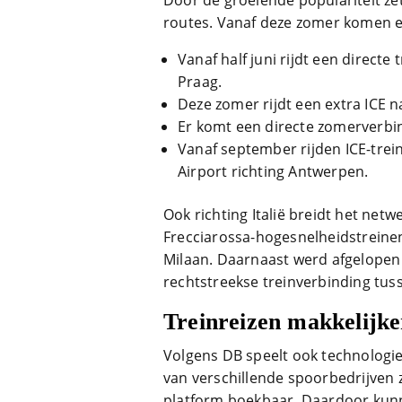
Door de groeiende populariteit zet
routes. Vanaf deze zomer komen e
Vanaf half juni rijdt een direct
Praag.
Deze zomer rijdt een extra ICE 
Er komt een directe zomerverbi
Vanaf september rijden ICE-trein
Airport richting Antwerpen.
Ook richting Italië breidt het net
Frecciarossa-hogesnelheidstreine
Milaan. Daarnaast werd afgelopen
rechtstreekse treinverbinding tus
Treinreizen makkelijk
Volgens DB speelt ook technologie 
van verschillende spoorbedrijven z
platform boekbaar. Daardoor kunn