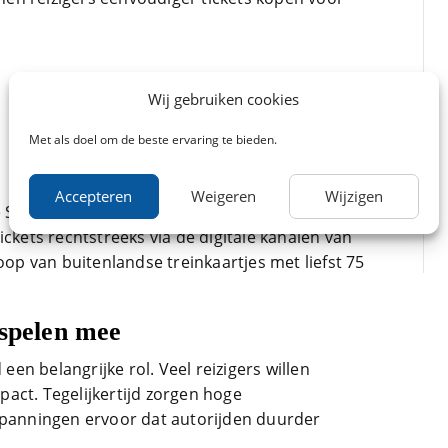
Wij gebruiken cookies
Met als doel om de beste ervaring te bieden.
Accepteren
Weigeren
Wijzigen
 Spoorwegen volledig aan dat systeem worden
ickets rechtstreeks via de digitale kanalen van
oop van buitenlandse treinkaartjes met liefst 75
 spelen mee
n belangrijke rol. Veel reizigers willen
act. Tegelijkertijd zorgen hoge
spanningen ervoor dat autorijden duurder