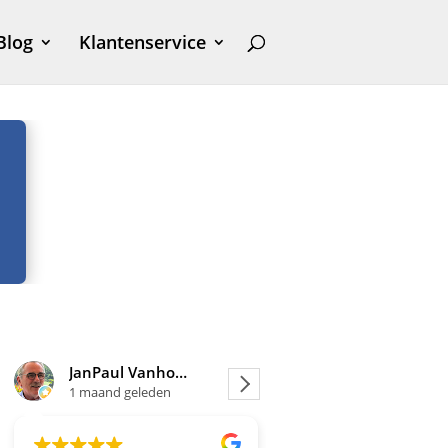
Blog
Klantenservice
JanPaul Vanhoven
Joosje
1 maand geleden
1 maand geleden