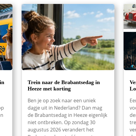
in
Trein naar de Brabantsedag in
Ve
Heeze met korting
Lo
Ben je op zoek naar een uniek
Ee
op
dagje uit in Nederland? Dan mag
vo
en
de Brabantsedag in Heeze eigenlijk
de
niet ontbreken. Op zondag 30
tr
augustus 2026 verandert het
ve