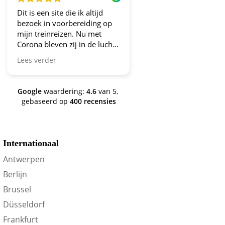
Dit is een site die ik altijd
Altijd fijne en betrou
bezoek in voorbereiding op
aanbiedingen!
mijn treinreizen. Nu met
Corona bleven zij in de lucht.
Bravo en ga zo door! En nu
Lees verder
zijn we een aantal jaren
verder en nog steeds is dit de
site om je te oriënteren op
Google
waardering:
4.6
van 5,
trein-voordeel!
gebaseerd op
400 recensies
Internationaal
Antwerpen
Berlijn
Brussel
Düsseldorf
Frankfurt