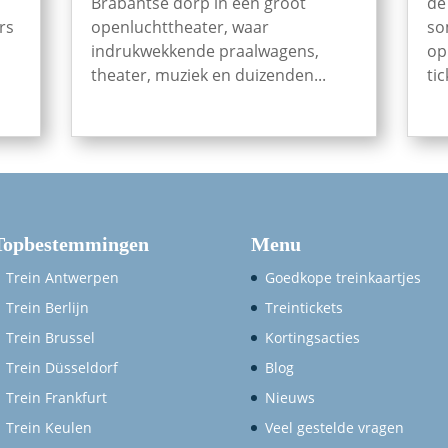
Brabantse dorp in één groot
de
rs
openluchttheater, waar
so
indrukwekkende praalwagens,
op
theater, muziek en duizenden...
tic
Topbestemmingen
Menu
Trein Antwerpen
Goedkope treinkaartjes
Trein Berlijn
Treintickets
Trein Brussel
Kortingsacties
Trein Düsseldorf
Blog
Trein Frankfurt
Nieuws
Trein Keulen
Veel gestelde vragen