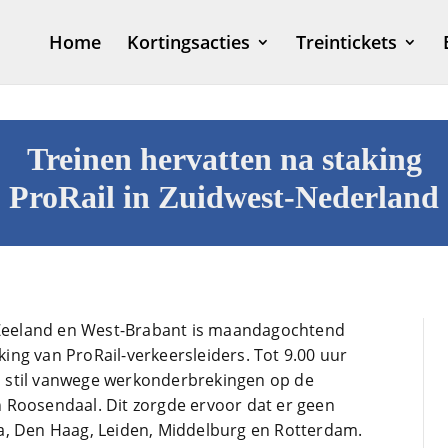
Home
Kortingsacties
Treintickets
Treinen hervatten na staking
ProRail in Zuidwest-Nederland
, Zeeland en West-Brabant is maandagochtend
JanPaul Vanhoven
ng van ProRail-verkeersleiders. Tot 9.00 uur
1 maand geleden
o's stil vanwege werkonderbrekingen op de
 Roosendaal. Dit zorgde ervoor dat er geen
a, Den Haag, Leiden, Middelburg en Rotterdam.
Dit is een site die ik altijd