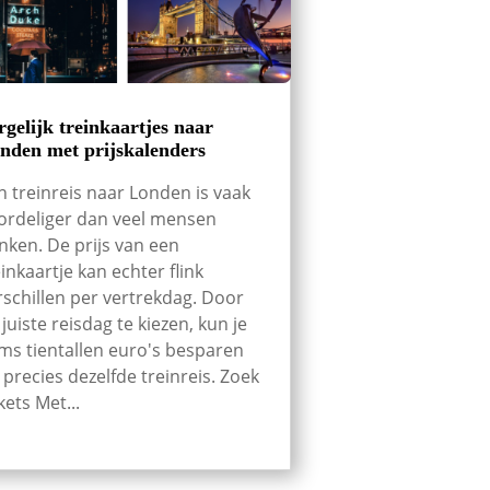
rgelijk treinkaartjes naar
nden met prijskalenders
n treinreis naar Londen is vaak
ordeliger dan veel mensen
nken. De prijs van een
einkaartje kan echter flink
rschillen per vertrekdag. Door
 juiste reisdag te kiezen, kun je
ms tientallen euro's besparen
 precies dezelfde treinreis. Zoek
kets Met...