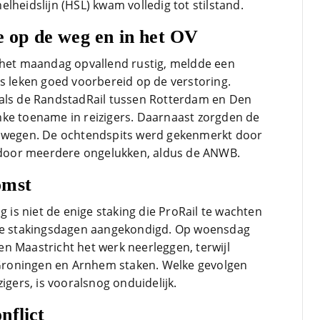
lheidslijn (HSL) kwam volledig tot stilstand.
bezoek in voorbereiding op
mijn treinreizen. Nu met
e op de weg en in het OV
Corona bleven zij in de lucht.
Bravo en ga zo door! En nu
Lees verder
 het maandag opvallend rustig, meldde een
zijn we een aantal jaren
rs leken goed voorbereid op de verstoring.
verder en nog steeds is dit de
site om je te oriënteren op
oals de RandstadRail tussen Rotterdam en Den
trein-voordeel!
nke toename in reizigers. Daarnaast zorgden de
e wegen. De ochtendspits werd gekenmerkt door
t door meerdere ongelukken, aldus de ANWB.
omst
s niet de enige staking die ProRail te wachten
wee stakingsdagen aangekondigd. Op woensdag
n Maastricht het werk neerleggen, terwijl
, Groningen en Arnhem staken. Welke gevolgen
igers, is vooralsnog onduidelijk.
nflict