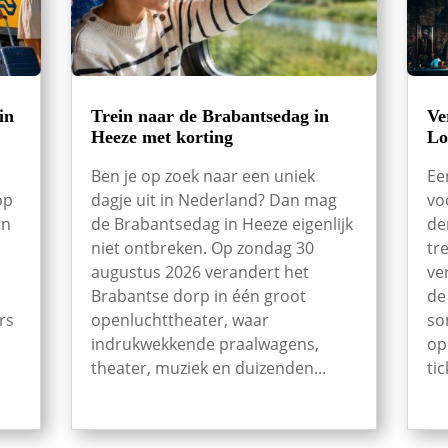
in
Trein naar de Brabantsedag in
Ve
Heeze met korting
Lo
Ben je op zoek naar een uniek
Ee
op
dagje uit in Nederland? Dan mag
vo
en
de Brabantsedag in Heeze eigenlijk
de
niet ontbreken. Op zondag 30
tr
augustus 2026 verandert het
ve
Brabantse dorp in één groot
de
rs
openluchttheater, waar
so
indrukwekkende praalwagens,
op
theater, muziek en duizenden...
tic