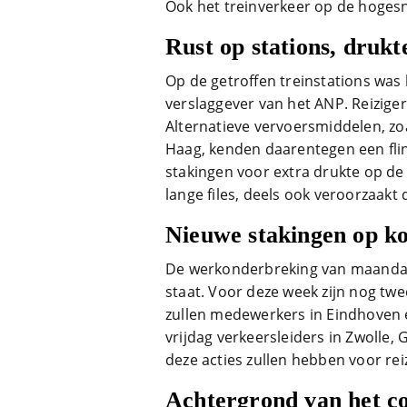
Ook het treinverkeer op de hogesne
Rust op stations, drukt
Op de getroffen treinstations was
verslaggever van het ANP. Reizige
Alternatieve vervoersmiddelen, z
Haag, kenden daarentegen een fli
stakingen voor extra drukte op d
lange files, deels ook veroorzaak
Nieuwe stakingen op k
De werkonderbreking van maandag i
staat. Voor deze week zijn nog t
zullen medewerkers in Eindhoven e
vrijdag verkeersleiders in Zwolle
deze acties zullen hebben voor reiz
Achtergrond van het co