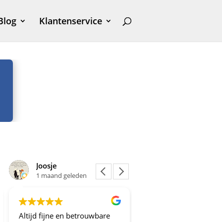
Blog
Klantenservice
Joosje
Yvonne Gielissen
1 maand geleden
1 maand geleden
Altijd fijne en betrouwbare
Fijn om op de hoogte 