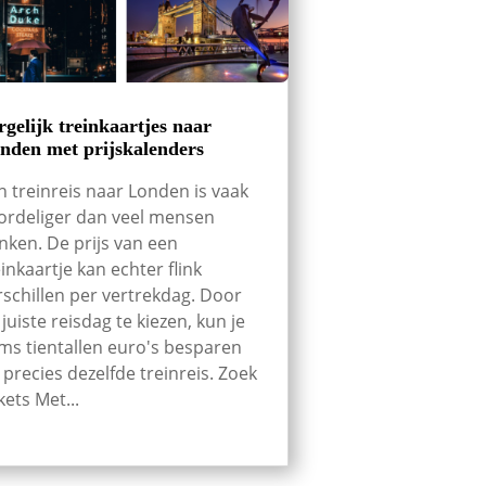
rgelijk treinkaartjes naar
nden met prijskalenders
n treinreis naar Londen is vaak
ordeliger dan veel mensen
nken. De prijs van een
einkaartje kan echter flink
rschillen per vertrekdag. Door
 juiste reisdag te kiezen, kun je
ms tientallen euro's besparen
 precies dezelfde treinreis. Zoek
kets Met...