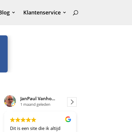
Blog
Klantenservice
JanPaul Vanhoven
Joosje
1 maand geleden
1 maand geleden
Dit is een site die ik altijd
Altijd fijne en betrou