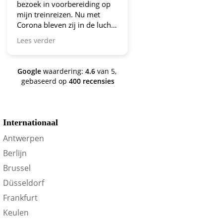
bezoek in voorbereiding op
aanbiedingen!
mijn treinreizen. Nu met
Corona bleven zij in de lucht.
Bravo en ga zo door! En nu
Lees verder
zijn we een aantal jaren
verder en nog steeds is dit de
site om je te oriënteren op
Google
waardering:
4.6
van 5,
trein-voordeel!
gebaseerd op
400 recensies
Internationaal
Antwerpen
Berlijn
Brussel
Düsseldorf
Frankfurt
Keulen