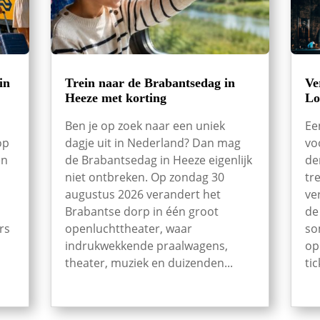
in
Trein naar de Brabantsedag in
Ve
Heeze met korting
Lo
Ben je op zoek naar een uniek
Ee
op
dagje uit in Nederland? Dan mag
vo
en
de Brabantsedag in Heeze eigenlijk
de
niet ontbreken. Op zondag 30
tr
augustus 2026 verandert het
ve
Brabantse dorp in één groot
de
rs
openluchttheater, waar
so
indrukwekkende praalwagens,
op
theater, muziek en duizenden...
tic