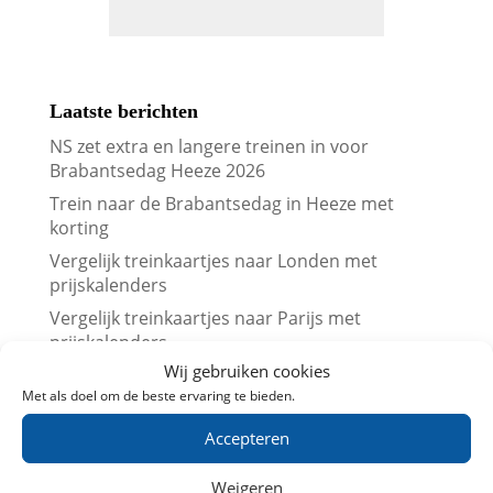
Laatste berichten
NS zet extra en langere treinen in voor
Brabantsedag Heeze 2026
Trein naar de Brabantsedag in Heeze met
korting
Vergelijk treinkaartjes naar Londen met
prijskalenders
Vergelijk treinkaartjes naar Parijs met
prijskalenders
Wij gebruiken cookies
Treinkaartjes bij NS International met korting
Met als doel om de beste ervaring te bieden.
(augustus 2026)
Beurs en trein met korting (augustus 2026)
Accepteren
Leuk dagje uit met kinderen? Trein
Weigeren
aanbiedingen in Augustus 2026