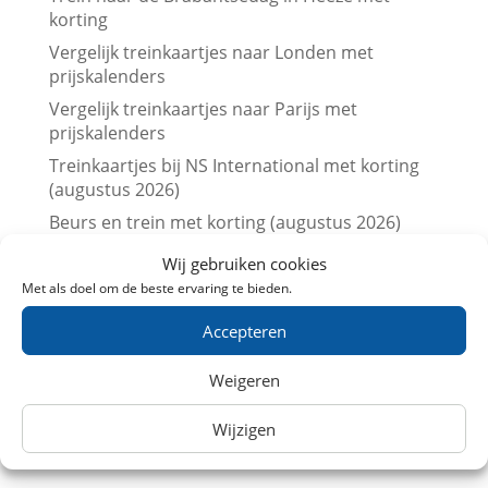
korting
Vergelijk treinkaartjes naar Londen met
prijskalenders
Vergelijk treinkaartjes naar Parijs met
prijskalenders
Treinkaartjes bij NS International met korting
(augustus 2026)
Beurs en trein met korting (augustus 2026)
Leuk dagje uit met kinderen? Trein
Wij gebruiken cookies
aanbiedingen in Augustus 2026
Met als doel om de beste ervaring te bieden.
Museum met korting (augustus 2026)
Accepteren
Steeds meer Nederlanders kiezen de trein voor
een dagje uit
Weigeren
NS presteert beter dan afgesproken: ruim 86%
van de treinreizigers komt op tijd aan
Wijzigen