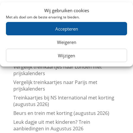
Goedkoop met de trein naar België: 7
Wij gebruiken cookies
topbestemmingen verrassend voordelig
Met als doel om de beste ervaring te bieden.
5 verrassend leuke Belgische steden die perfect
zijn voor een dagje met de trein
Accepteren
NS zet extra en langere treinen in voor
Weigeren
Brabantsedag Heeze 2026
Trein naar de Brabantsedag in Heeze met
Wijzigen
korting
Vergelijk treinkaartjes naar Londen met
prijskalenders
Vergelijk treinkaartjes naar Parijs met
prijskalenders
Treinkaartjes bij NS International met korting
(augustus 2026)
Beurs en trein met korting (augustus 2026)
Leuk dagje uit met kinderen? Trein
aanbiedingen in Augustus 2026