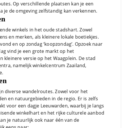
outes. Op verschillende plaatsen kan je een
na je de omgeving zelfstandig kan verkennen.
en
nde winkels in het oude stadshart. Zowel
ns en merken, als kleinere lokale boetiekjes.
avond en op zondag ‘koopzondag’. Opzoek naar
ag vind je een grote markt op het
n kleinere versie op het Waagplein. De stad
entra, namelijk winkelcentrum Zaailand,
e.
en
jn diverse wandelroutes. Zowel voor het
en en natuurgebieden in de regio. Er is zelfs
t voor een dagje Leeuwarden, waarbij je langs
isende winkelhart en het rijke culturele aanbod
 kan je natuurlijk ook naar één van de
jk eens naar: