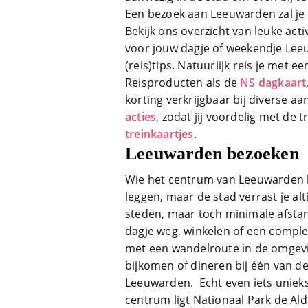
Een bezoek aan Leeuwarden zal je 
Bekijk ons overzicht van leuke act
voor jouw dagje of weekendje Lee
(reis)tips. Natuurlijk reis je met e
Reisproducten als de
NS dagkaart
korting verkrijgbaar bij diverse a
acties
, zodat jij voordelig met de 
treinkaartjes
.
Leeuwarden bezoeken
Wie het centrum van Leeuwarden he
leggen, maar de stad verrast je alt
steden, maar toch minimale afsta
dagje weg, winkelen of een compl
met een wandelroute in de omgevi
bijkomen of dineren bij één van de
Leeuwarden. Echt even iets uniek
centrum ligt Nationaal Park de Ald