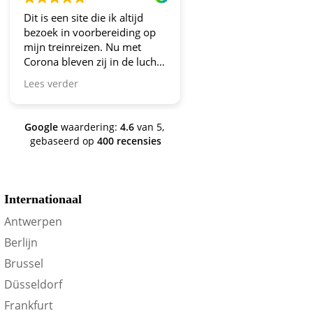
Dit is een site die ik altijd
Altijd fijne en betrou
bezoek in voorbereiding op
aanbiedingen!
mijn treinreizen. Nu met
Corona bleven zij in de lucht.
Bravo en ga zo door! En nu
Lees verder
zijn we een aantal jaren
verder en nog steeds is dit de
site om je te oriënteren op
Google
waardering:
4.6
van 5,
trein-voordeel!
gebaseerd op
400 recensies
Internationaal
Antwerpen
Berlijn
Brussel
Düsseldorf
Frankfurt