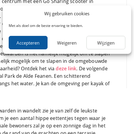
t centrum met een Go Sharing scooter in
ooters zijn 24/7 beschikbaar en kan je huren en
Wij gebruiken cookies
 Er zijn op dit moment ruim 100 scooters in het
 altijd wel één in de buurt is. Ook is het leuk
Met als doel om de beste ervaring te bieden.
 ontdekken. Stap hiervoor in bij één van de
de stad. Tarieven voor een zitplaats vallen
Accepteren
Weigeren
Wijzigen
 Leeuwarden? Boek dan een overnachting in de
eeuwarden is het namelijk mogelijk om te slapen
melijk mogelijk om te slapen in de omgebouwde
baarheid? Ontdek het via
deze link
. De volgende
al Park de Alde Feanen. Een schitterend
angs het water. Je kan de omgeving per kayak of
rden in wandelt zie je van zelf de leukste
m je een aantal hippe eettentjes tegen waar je
Lokale bewoners zal je op een zonnige dag in het
 de rand van de grachten op een terrasje.