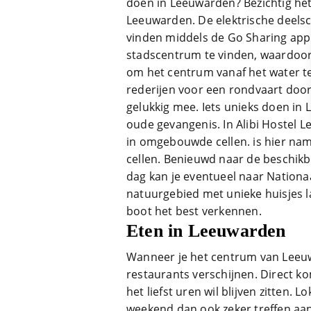
doen in Leeuwarden? Bezichtig he
Leeuwarden. De elektrische deelsc
vinden middels de Go Sharing app.
stadscentrum te vinden, waardoor er
om het centrum vanaf het water te
rederijen voor een rondvaart door 
gelukkig mee. Iets unieks doen in
oude gevangenis. In Alibi Hostel L
in omgebouwde cellen. is hier na
cellen. Benieuwd naar de beschik
dag kan je eventueel naar Nationa
natuurgebied met unieke huisjes l
boot het best verkennen.
Eten in Leeuwarden
Wanneer je het centrum van Leeuwa
restaurants verschijnen. Direct ko
het liefst uren wil blijven zitten. 
weekend dan ook zeker treffen aan