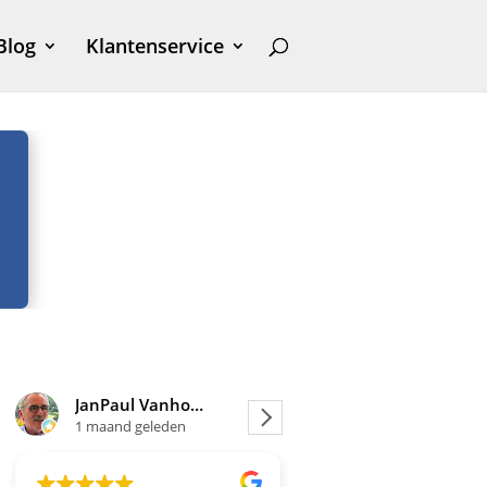
Blog
Klantenservice
JanPaul Vanhoven
Joosje
1 maand geleden
1 maand geleden