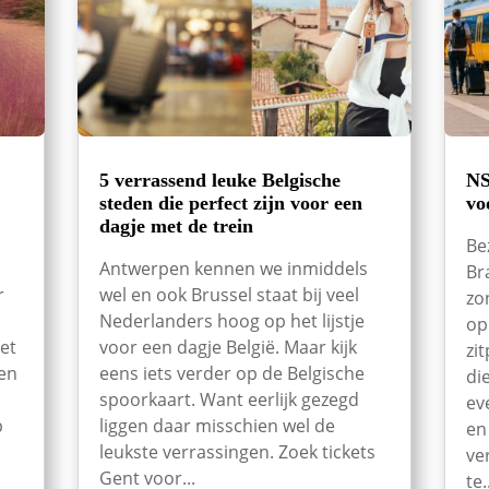
5 verrassend leuke Belgische
NS
steden die perfect zijn voor een
vo
dagje met de trein
Be
Antwerpen kennen we inmiddels
Br
r
wel en ook Brussel staat bij veel
zo
Nederlanders hoog op het lijstje
op
et
voor een dagje België. Maar kijk
zi
een
eens iets verder op de Belgische
di
spoorkaart. Want eerlijk gezegd
ev
p
liggen daar misschien wel de
en
leukste verrassingen. Zoek tickets
ve
Gent voor...
te.