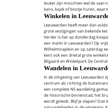
leuker zijn misschien wel de vaarr
kano, kajak of bootje huren, waar
Winkelen in Leeuward
Leeuwarden heeft meer dan voldoe
grote vestigingen van bekende kete
Verder is het op donderdag koop
een markt in Leeuwarden? Op vrijd
Wilhelminaplein en op zaterdag ee
kent ook een drietal grote winkelc
Bilgaard en Winkelpark De Central
Wandelen in Leeuward
In de omgeving van Leeuwarden zi
centrum als richting de buitenrand
een complete NS wandeling gemaak
de historische binnenstad, het bru
wordt geleidt. Blijf je slapen? Dan
natuurgebieden in de omgeving. Ki