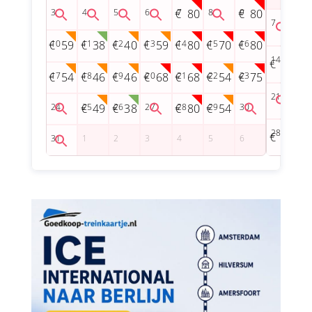
80
80
59
38
40
59
80
70
80
49
54
46
46
68
68
54
75
49
38
80
54
49