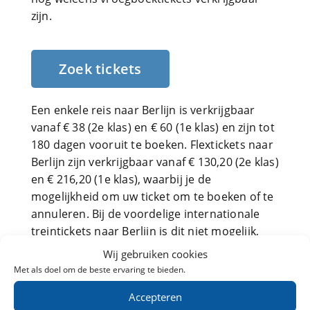
zijn.
Zoek tickets
Een enkele reis naar Berlijn is verkrijgbaar
vanaf € 38 (2e klas) en € 60 (1e klas) en zijn tot
180 dagen vooruit te boeken. Flextickets naar
Berlijn zijn verkrijgbaar vanaf € 130,20 (2e klas)
en € 216,20 (1e klas), waarbij je de
mogelijkheid om uw ticket om te boeken of te
annuleren. Bij de voordelige internationale
treintickets naar Berlijn is dit niet mogelijk,
omdat je hier gebruik maakt van een
Wij gebruiken cookies
aanbiedingsprijs.
Met als doel om de beste ervaring te bieden.
De prijs van tickets naar Berlijn hangt af van
Accepteren