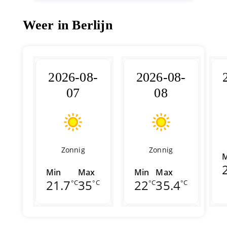
Weer in Berlijn
2026-08-
2026-08-
07
08
Zonnig
Zonnig
M
Min
Max
Min
Max
21.7
35
22
35.4
°C
°C
°C
°C