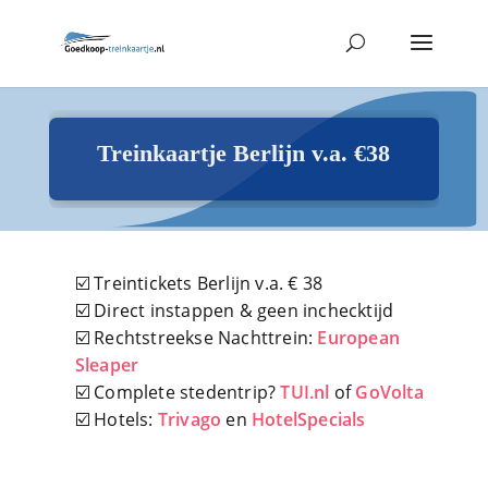
Treinkaartje Berlijn v.a. €38
☑️ Treintickets Berlijn v.a. € 38
☑️ Direct instappen & geen inchecktijd
☑️ Rechtstreekse Nachttrein:
European
Sleaper
☑️ Complete stedentrip?
TUI.nl
of
GoVolta
☑️ Hotels:
Trivago
en
HotelSpecials