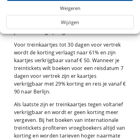
de reisklasse, flexibiliteit en het moment van
Weigeren
boeken. 180 dagen voor vertrek boek je al
vanaf € 38 tickets vanaf Amsterdam CS naar
Wijzigen
Berlin Hbf voor de InterCity Berlijn en ontvang
je 69% korting op regulier tarief.
Voor treinkaartjes tot 30 dagen voor vertrek
wordt de korting verlaagt naar 61% en zijn
kaartjes verkrijgbaar vanaf € 50. Wanneer je
treintickets wilt boeken voor een reisdatum 7
dagen voor vertrek zijn er kaartjes
verkrijgbaar met 29% korting en reis je vanaf €
90 naar Berlijn.
Als laatste zijn er treinkaartjes tegen voltarief
verkrijgbaar en wordt er geen korting meer
vergeven. Bij het boeken van internationale
treintickets profiteren vroegboekers altijd van
korting en worden tarieven hoger naarmate