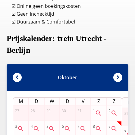
☑️ Online geen boekingskosten
☑️ Geen inchecktijd
☑️ Duurzaam & Comfortabel
Prijskalender: trein Utrecht -
Berlijn
Oktober
M
D
W
D
V
Z
Z
M