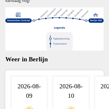
vandaag nog!
Weer in Berlijn
2026-08-
2026-08-
20
09
10