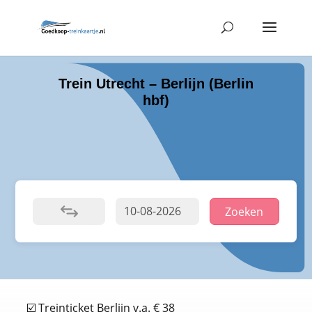
Trein Utrecht – Berlijn (Berlin
hbf)
Zoeken
☑️ Treinticket Berlijn v.a. € 38