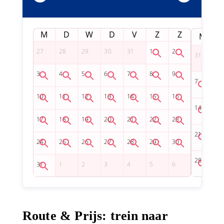
M
D
W
D
V
Z
Z
M
Route & Prijs: trein naar