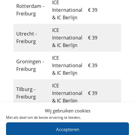
ICE
Rotterdam -
International
€ 39
Freiburg
& IC Berlijn
ICE
Utrecht -
International
€ 39
Freiburg
& IC Berlijn
ICE
Groningen -
International
€ 39
Freiburg
& IC Berlijn
ICE
Tilburg -
International
€ 39
Freiburg
& IC Berlijn
Wij gebruiken cookies
ICE
Eindhoven -
Met als doel om de beste ervaring te bieden.
International
€ 39
Freiburg
& IC Berlijn
Accepteren