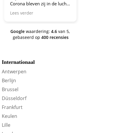
Corona bleven zij in de lucht.
Bravo en ga zo door! En nu
Lees verder
zijn we een aantal jaren
verder en nog steeds is dit de
site om je te oriënteren op
Google
waardering:
4.6
van 5,
trein-voordeel!
gebaseerd op
400 recensies
Internationaal
Antwerpen
D
W
D
V
Z
Berlijn
Brussel
Düsseldorf
Frankfurt
Keulen
Lille