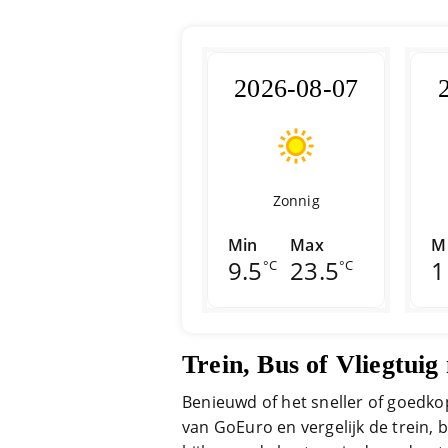
2026-08-07
Zonnig
Min
Max
M
9.5
23.5
1
°C
°C
Trein, Bus of Vliegtui
Benieuwd of het sneller of goedkop
van GoEuro en vergelijk de trein, 