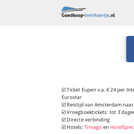
☑️ Ticket Eupen v.a. € 24 per Int
Eurostar
☑️ Reistijd van Amsterdam naar
☑️ Vroegboektickets: tot 3 dage
☑️ Directe verbinding
☑️ Hotels:
Trivago
en
HotelSpec