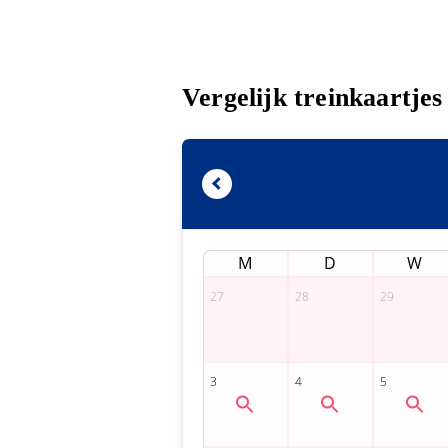
Vergelijk treinkaartje
M
D
W