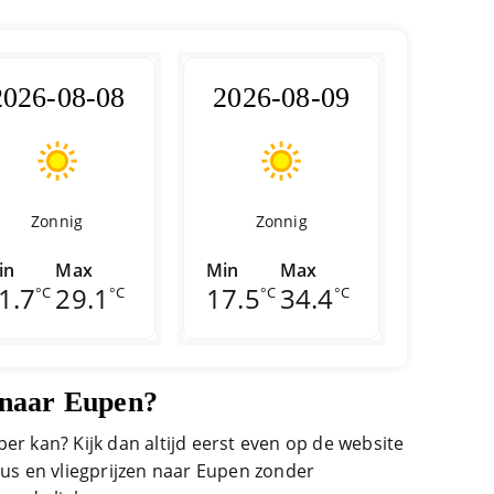
2026-08-08
2026-08-09
Zonnig
Zonnig
in
Max
Min
Max
1.7
29.1
17.5
34.4
°C
°C
°C
°C
g naar Eupen?
er kan? Kijk dan altijd eerst even op de website
bus en vliegprijzen naar Eupen zonder