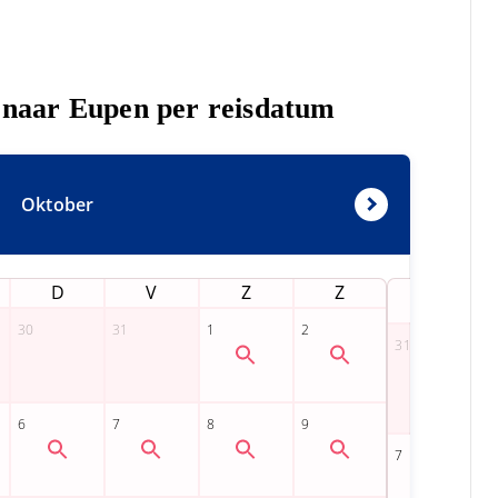
s naar Eupen per reisdatum
Oktober
D
V
Z
Z
M