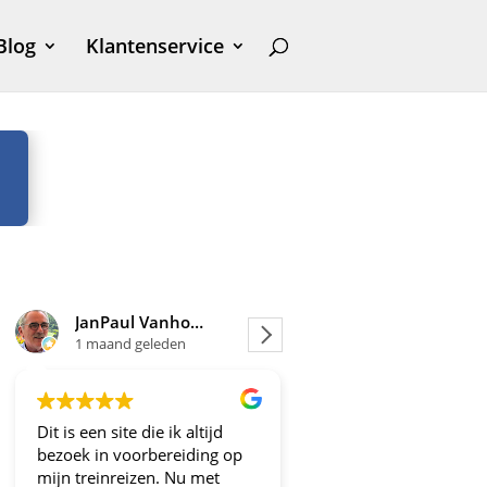
Blog
Klantenservice
JanPaul Vanhoven
Joosje
1 maand geleden
1 maand geleden
Dit is een site die ik altijd
Altijd fijne en betrou
bezoek in voorbereiding op
aanbiedingen!
mijn treinreizen. Nu met