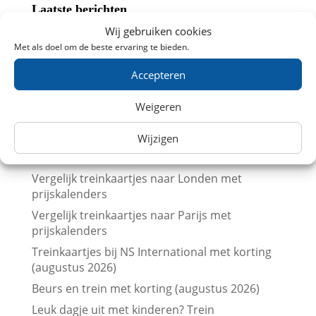
Laatste berichten
Goedkoop met de trein naar België: 7
Wij gebruiken cookies
topbestemmingen verrassend voordelig
Met als doel om de beste ervaring te bieden.
5 verrassend leuke Belgische steden die perfect
Accepteren
zijn voor een dagje met de trein
NS zet extra en langere treinen in voor
Weigeren
Brabantsedag Heeze 2026
Wijzigen
Trein naar de Brabantsedag in Heeze met
korting
Vergelijk treinkaartjes naar Londen met
prijskalenders
Vergelijk treinkaartjes naar Parijs met
prijskalenders
Treinkaartjes bij NS International met korting
(augustus 2026)
Beurs en trein met korting (augustus 2026)
Leuk dagje uit met kinderen? Trein