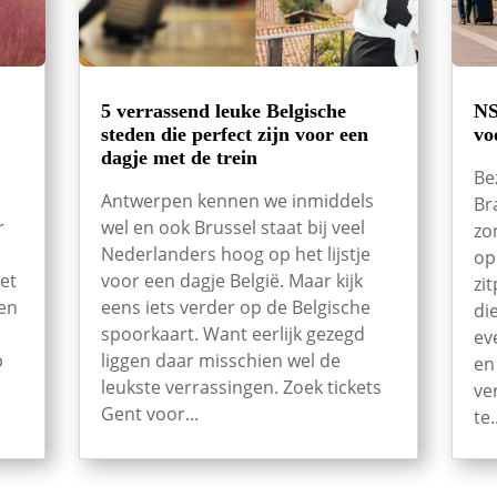
5 verrassend leuke Belgische
NS
steden die perfect zijn voor een
vo
dagje met de trein
Be
Antwerpen kennen we inmiddels
Br
r
wel en ook Brussel staat bij veel
zo
Nederlanders hoog op het lijstje
op
et
voor een dagje België. Maar kijk
zi
een
eens iets verder op de Belgische
di
spoorkaart. Want eerlijk gezegd
ev
p
liggen daar misschien wel de
en
leukste verrassingen. Zoek tickets
ve
Gent voor...
te.