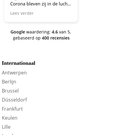
Corona bleven zij in de lucht.
Bravo en ga zo door! En nu
Lees verder
zijn we een aantal jaren
verder en nog steeds is dit de
site om je te oriënteren op
Google
waardering:
4.6
van 5,
trein-voordeel!
gebaseerd op
400 recensies
Internationaal
Antwerpen
Berlijn
Brussel
Düsseldorf
Frankfurt
Keulen
Lille