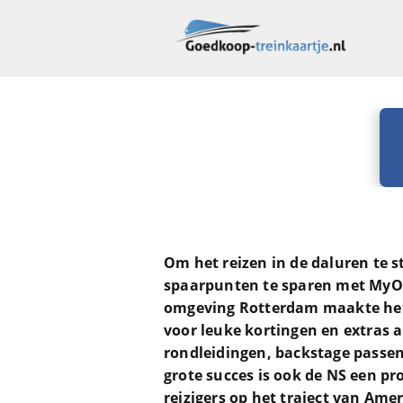
Om het reizen in de daluren te 
spaarpunten te sparen met MyOV.
omgeving Rotterdam maakte het m
voor leuke kortingen en extras a
rondleidingen, backstage passen
grote succes is ook de NS een pr
reizigers op het traject van Ame