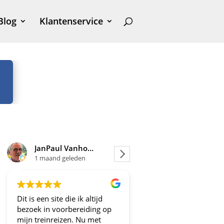
Blog
Klantenservice
JanPaul Vanhoven
Joosje
1 maand geleden
1 maand geleden
Dit is een site die ik altijd
Altijd fijne en betrou
bezoek in voorbereiding op
aanbiedingen!
mijn treinreizen. Nu met