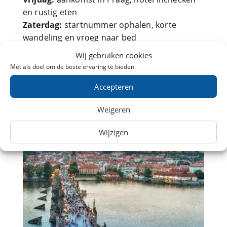
en rustig eten
Zaterdag:
startnummer ophalen, korte
wandeling en vroeg naar bed
Zondag:
marathon lopen
Wij gebruiken cookies
Maandag:
herstellen en terugreizen
Met als doel om de beste ervaring te bieden.
Blijf je een dag langer? Dan kun je na de race
Accepteren
ontspannen genieten van Praag zonder direct
je koffer te hoeven pakken.
Weigeren
Wijzigen