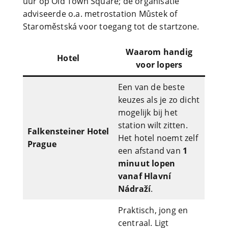
uur op Old Town Square; de organisatie
adviseerde o.a. metrostation Můstek of
Staroměstská voor toegang tot de startzone.
Waarom handig
Hotel
voor lopers
Een van de beste
keuzes als je zo dicht
mogelijk bij het
station wilt zitten.
Falkensteiner Hotel
Het hotel noemt zelf
Prague
een afstand van
1
minuut lopen
vanaf Hlavní
Nádraží
.
Praktisch, jong en
centraal. Ligt