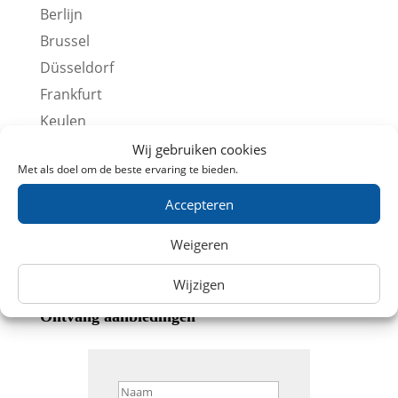
Berlijn
Brussel
Düsseldorf
Frankfurt
Keulen
Lille
Wij gebruiken cookies
Met als doel om de beste ervaring te bieden.
Londen
Parijs
Accepteren
Stedentrips
Weigeren
Overige Treintickets
Wijzigen
Ontvang aanbiedingen