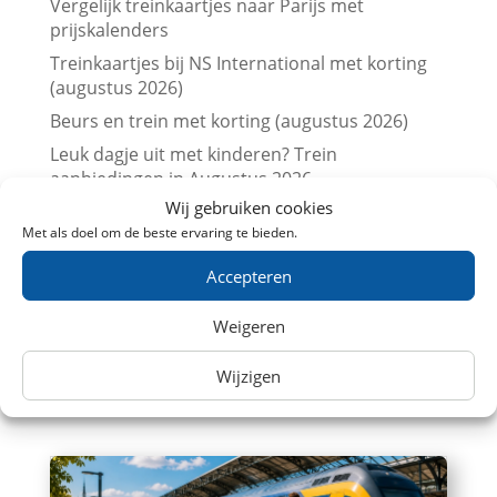
Vergelijk treinkaartjes naar Parijs met
prijskalenders
Treinkaartjes bij NS International met korting
(augustus 2026)
Beurs en trein met korting (augustus 2026)
Leuk dagje uit met kinderen? Trein
aanbiedingen in Augustus 2026
Wij gebruiken cookies
Museum met korting (augustus 2026)
Met als doel om de beste ervaring te bieden.
Steeds meer Nederlanders kiezen de trein voor
een dagje uit
Accepteren
NS presteert beter dan afgesproken: ruim 86%
Weigeren
van de treinreizigers komt op tijd aan
Wijzigen