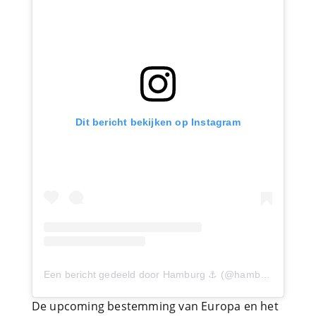
Dit bericht bekijken op Instagram
Een bericht gedeeld door Hamburg ⚓️ (@hamburg)
op
17 
De upcoming bestemming van Europa en het