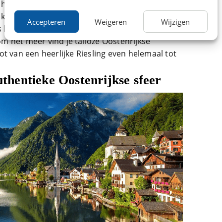
 houden van watersport. Op dit meer kan je
 kunt hier ook nog eens terecht als je wilt
Accepteren
Weigeren
Wijzigen
s het mogelijk om een bootje te huren om zelf
 het meer vind je talloze Oostenrijkse
t van een heerlijke Riesling even helemaal tot
authentieke Oostenrijkse sfeer