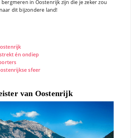
 bergmeren in Oostenrijk zijn die je zeker zou
bezoek 
mijn tr
aar dit bijzondere land!
Corona 
Bravo e
Lees ve
zijn we
verder 
site om
ostenrijk
trein-v
estrekt én ondiep
porters
ostenrijkse sfeer
eister van Oostenrijk