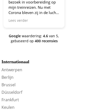
in voorbereiding op
aanbiedingen!
einreizen. Nu met
bleven zij in de lucht.
n ga zo door! En nu
rder
 een aantal jaren
en nog steeds is dit de
 je te oriënteren op
Google
waardering:
4.6
van 5,
oordeel!
gebaseerd op
400 recensies
Internationaal
Antwerpen
Berlijn
Brussel
Düsseldorf
Frankfurt
Keulen