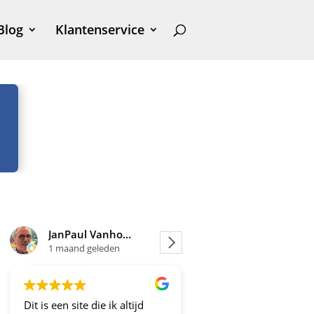
Blog
Klantenservice
JanPaul Vanhoven
Joosje
maand geleden
1 maand geleden
en site die ik altijd
Altijd fijne en betrouwbare