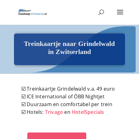
Treinkaartje naar Grindelwald
in Zwitserland
☑️ Treinkaartje Grindelwald v.a. 49 euro
☑️ ICE International of ÖBB Nightjet
☑️ Duurzaam en comfortabel per trein
☑️ Hotels:
Trivago
en
HotelSpecials