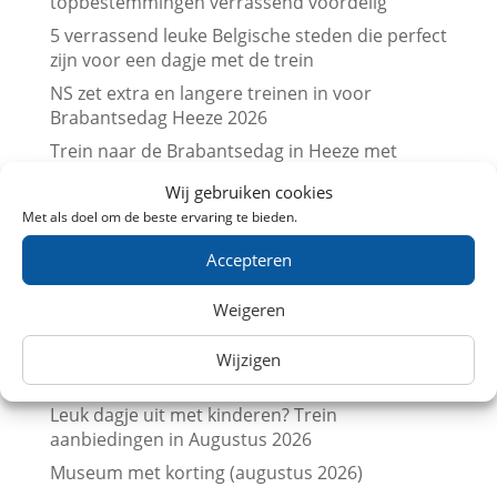
topbestemmingen verrassend voordelig
5 verrassend leuke Belgische steden die perfect
zijn voor een dagje met de trein
NS zet extra en langere treinen in voor
Brabantsedag Heeze 2026
Trein naar de Brabantsedag in Heeze met
korting
Wij gebruiken cookies
Vergelijk treinkaartjes naar Londen met
Met als doel om de beste ervaring te bieden.
prijskalenders
Accepteren
Vergelijk treinkaartjes naar Parijs met
prijskalenders
Weigeren
Treinkaartjes bij NS International met korting
(augustus 2026)
Wijzigen
Beurs en trein met korting (augustus 2026)
Leuk dagje uit met kinderen? Trein
aanbiedingen in Augustus 2026
Museum met korting (augustus 2026)