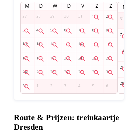
M
D
W
D
V
Z
Z
M
Route & Prijzen: treinkaartje
Dresden