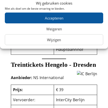
Aanbieder:
NS International
Wij gebruiken cookies
Met als doel om de beste ervaring te bieden.
Prijs:
€ 39
Accepteren
Vervoerder:
InterCity Berlijn
Weigeren
Vertrekstation
Almelo
Wijzigen
Dresden
Aankomst station
Hauptbahnhof
Treintickets Hengelo - Dresden
Aanbieder:
NS International
Prijs:
€ 39
Vervoerder:
InterCity Berlijn