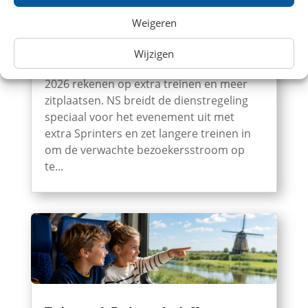
NS zet extra en langere treinen in voor
Weigeren
Brabantsedag Heeze 2026
Bezoekers van de 67e Brabantsedag in
Wijzigen
Heeze kunnen op zondag 30 augustus
2026 rekenen op extra treinen en meer
zitplaatsen. NS breidt de dienstregeling
speciaal voor het evenement uit met
extra Sprinters en zet langere treinen in
om de verwachte bezoekersstroom op
te...