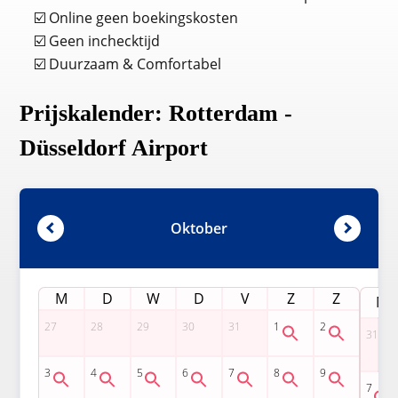
☑️ Online geen boekingskosten
☑️ Geen inchecktijd
☑️ Duurzaam & Comfortabel
Prijskalender: Rotterdam -
Düsseldorf Airport
Oktober
M
D
W
D
V
Z
Z
M