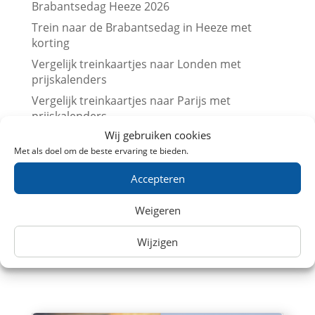
Brabantsedag Heeze 2026
Trein naar de Brabantsedag in Heeze met
korting
Vergelijk treinkaartjes naar Londen met
prijskalenders
Vergelijk treinkaartjes naar Parijs met
prijskalenders
Wij gebruiken cookies
Treinkaartjes bij NS International met korting
(augustus 2026)
Met als doel om de beste ervaring te bieden.
Beurs en trein met korting (augustus 2026)
Accepteren
Leuk dagje uit met kinderen? Trein
aanbiedingen in Augustus 2026
Weigeren
Museum met korting (augustus 2026)
Wijzigen