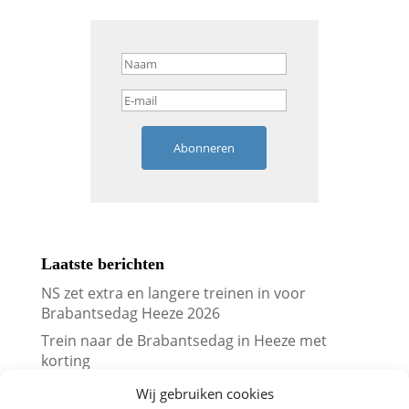
Abonneren
Laatste berichten
NS zet extra en langere treinen in voor
Brabantsedag Heeze 2026
Trein naar de Brabantsedag in Heeze met
korting
Vergelijk treinkaartjes naar Londen met
Wij gebruiken cookies
prijskalenders