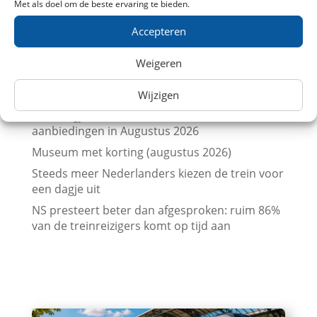
Met als doel om de beste ervaring te bieden.
Vergelijk treinkaartjes naar Parijs met
Accepteren
prijskalenders
Treinkaartjes bij NS International met korting
Weigeren
(augustus 2026)
Beurs en trein met korting (augustus 2026)
Wijzigen
Leuk dagje uit met kinderen? Trein
aanbiedingen in Augustus 2026
Museum met korting (augustus 2026)
Steeds meer Nederlanders kiezen de trein voor
een dagje uit
NS presteert beter dan afgesproken: ruim 86%
van de treinreizigers komt op tijd aan