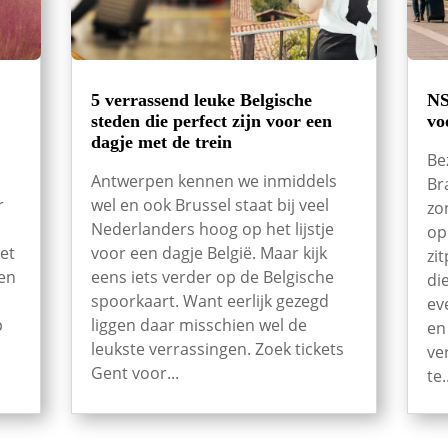
5 verrassend leuke Belgische
NS
steden die perfect zijn voor een
vo
dagje met de trein
Be
Antwerpen kennen we inmiddels
Br
r
wel en ook Brussel staat bij veel
zo
Nederlanders hoog op het lijstje
op
et
voor een dagje België. Maar kijk
zi
een
eens iets verder op de Belgische
di
spoorkaart. Want eerlijk gezegd
ev
p
liggen daar misschien wel de
en
leukste verrassingen. Zoek tickets
ve
Gent voor...
te.