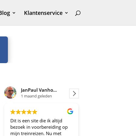
Blog
Klantenservice
JanPaul Vanhoven
Joosje
1 maand geleden
1 maand geleden
Dit is een site die ik altijd
Altijd fijne en betrou
bezoek in voorbereiding op
aanbiedingen!
mijn treinreizen. Nu met