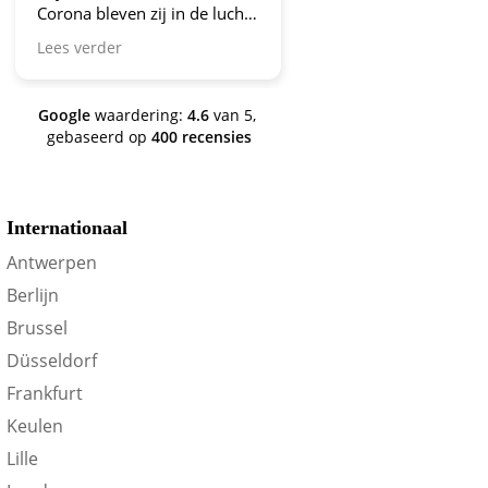
Corona bleven zij in de lucht.
Bravo en ga zo door! En nu
Lees verder
zijn we een aantal jaren
verder en nog steeds is dit de
site om je te oriënteren op
Google
waardering:
4.6
van 5,
trein-voordeel!
gebaseerd op
400 recensies
Internationaal
Antwerpen
Berlijn
Brussel
Düsseldorf
Frankfurt
Keulen
Lille