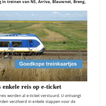
ig in treinen van NS, Arriva, Blauwnet, Breng,
bezoek in voorbereiding op
mijn treinreizen. Nu met
Corona bleven zij in de lucht.
Bravo en ga zo door! En nu
Lees verder
zijn we een aantal jaren
verder en nog steeds is dit de
site om je te oriënteren op
trein-voordeel!
enkele reis op e-ticket
eis worden al e-ticket verstuurd. U ontvangt
rden verzilverd in enkele stappen voor de