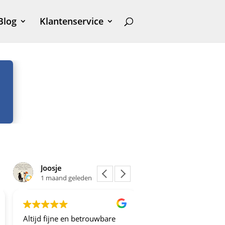
Blog
Klantenservice
Joosje
Yvonne Gielissen
1 maand geleden
1 maand geleden
Altijd fijne en betrouwbare
Fijn om op de hoogte 