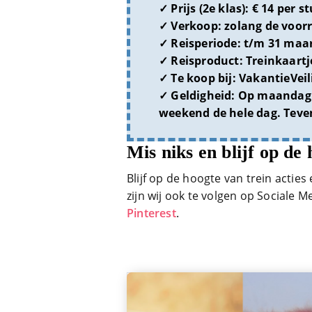
Prijs (2e klas):
€ 14 per s
Verkoop:
zolang de voorr
Reisperiode:
t/m 31 maar
Reisproduct:
Treinkaartj
Te koop bij:
VakantieVeil
Geldigheid:
Op maandag t
weekend de hele dag. Teven
Mis niks en blijf op de 
Blijf op de hoogte van trein acties 
zijn wij ook te volgen op Sociale M
Pinterest
.