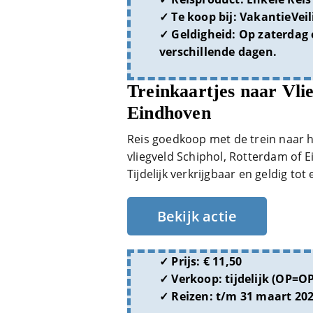
Te koop bij:
VakantieVeil
Geldigheid:
Op zaterdag e
verschillende dagen.
Treinkaartjes naar Vli
Eindhoven
Reis goedkoop met de trein naar he
vliegveld Schiphol, Rotterdam of E
Tijdelijk verkrijgbaar en geldig to
Bekijk actie
Prijs: € 11,50
Verkoop: tijdelijk (OP=OP
Reizen: t/m 31 maart 20