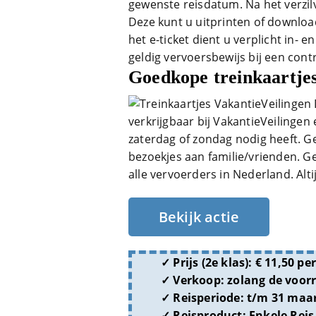
gewenste reisdatum. Na het verzilv
Deze kunt u uitprinten of downlo
het e-ticket dient u verplicht in- e
geldig vervoersbewijs bij een con
Goedkope treinkaartjes
verkrijgbaar bij VakantieVeilingen 
zaterdag of zondag nodig heeft. 
bezoekjes aan familie/vrienden. Ge
alle vervoerders in Nederland. Al
Bekijk actie
Prijs (2e klas):
€ 11,50 per
Verkoop:
zolang de voorr
Reisperiode:
t/m 31 maar
Reisproduct:
Enkele Rei