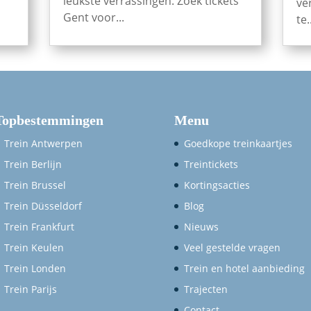
leukste verrassingen. Zoek tickets
ve
Gent voor...
te.
Topbestemmingen
Menu
Trein Antwerpen
Goedkope treinkaartjes
Trein Berlijn
Treintickets
Trein Brussel
Kortingsacties
Trein Düsseldorf
Blog
Trein Frankfurt
Nieuws
Trein Keulen
Veel gestelde vragen
Trein Londen
Trein en hotel aanbieding
Trein Parijs
Trajecten
Contact