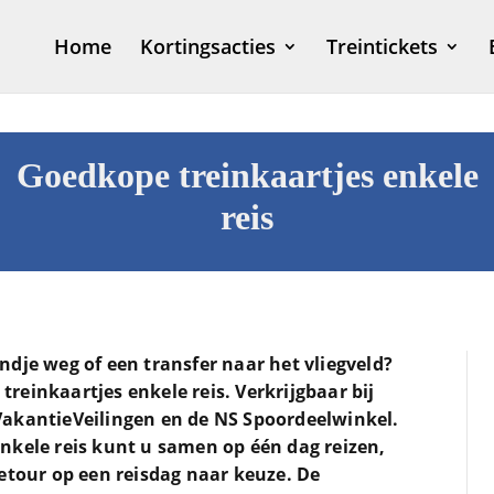
Home
Kortingsacties
Treintickets
Goedkope treinkaartjes enkele
reis
dje weg of een transfer naar het vliegveld?
JanPaul Vanhoven
einkaartjes enkele reis. Verkrijgbaar bij
1 maand geleden
VakantieVeilingen en de NS Spoordeelwinkel.
nkele reis kunt u samen op één dag reizen,
etour op een reisdag naar keuze. De
Dit is een site die ik altijd