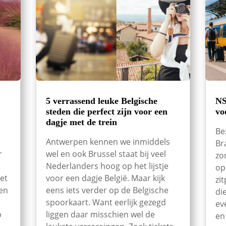
5 verrassend leuke Belgische
NS
steden die perfect zijn voor een
vo
dagje met de trein
Be
Antwerpen kennen we inmiddels
Br
r
wel en ook Brussel staat bij veel
zo
Nederlanders hoog op het lijstje
op
et
voor een dagje België. Maar kijk
zi
een
eens iets verder op de Belgische
di
spoorkaart. Want eerlijk gezegd
ev
p
liggen daar misschien wel de
en